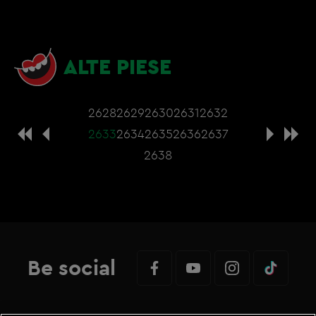
ALTE PIESE
2628
2629
2630
2631
2632
2633
2634
2635
2636
2637
2638
Be social