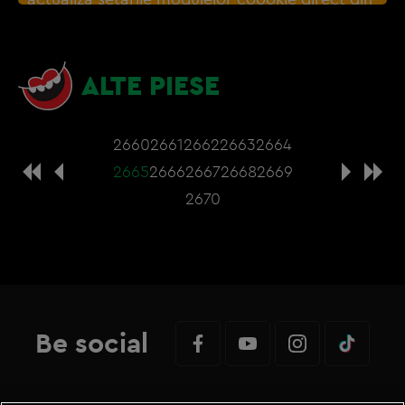
browser sau de
Gestionați preferințele
– e
nevoie sa accepti cookie-urile social media
ALTE PIESE
2660
2661
2662
2663
2664
2665
2666
2667
2668
2669
2670
Be social