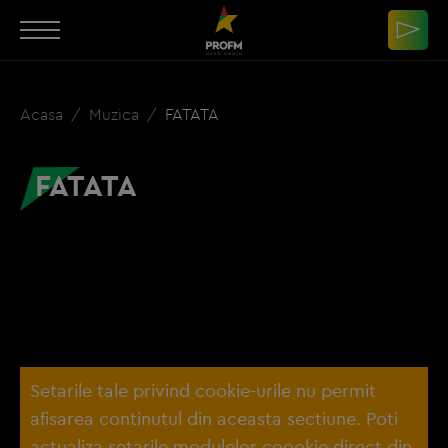
Acasa
Muzica
FATATA
FATATA
Setarile tale privind cookie-urile nu permit
afisarea continutul din aceasta sectiune. Poti
actualiza setarile modulelor coookie direct din