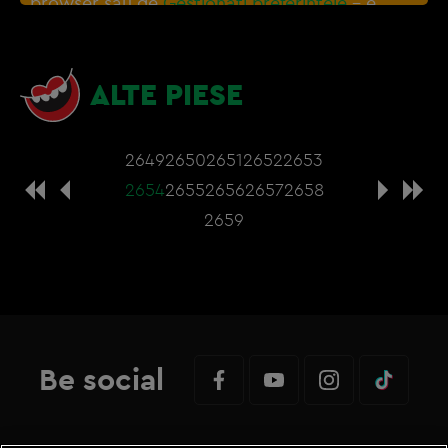
browser sau de
Gestionați preferințele
– e
nevoie sa accepti cookie-urile social media
ALTE PIESE
2649
2650
2651
2652
2653
2654
2655
2656
2657
2658
2659
Be social