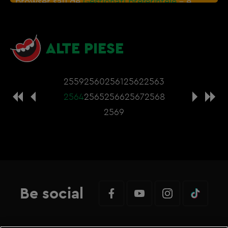
browser sau de
Gestionați preferințele
– e
nevoie sa accepti cookie-urile social media
ALTE PIESE
2559
2560
2561
2562
2563
2564
2565
2566
2567
2568
2569
Be social