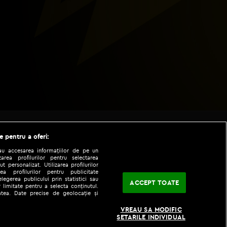
e pentru a oferi:
sau accesarea informațiilor de pe un
zarea profilurilor pentru selectarea
t personalizat. Utilizarea profilurilor
ea profilurilor pentru publicitate
legerea publicului prin statistici sau
ACCEPT TOATE
 limitate pentru a selecta conținutul.
tatea. Date precise de geolocație și
|
|
fo
Codul etic
iPhone app
VREAU SA MODIFIC
SETARILE INDIVIDUAL