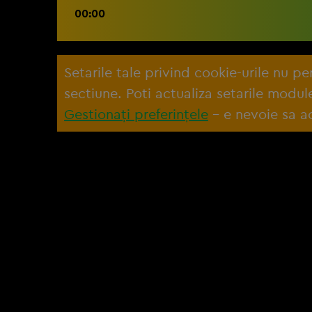
00:00
Setarile tale privind cookie-urile nu p
sectiune. Poti actualiza setarile modu
Gestionați preferințele
– e nevoie sa ac