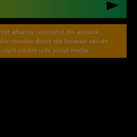
ermit afisarea continutul din aceasta
lelor coookie direct din browser sau de
cepti cookie-urile social media