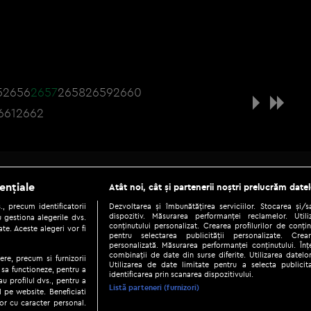
5
2656
2657
2658
2659
2660
661
2662
Be social
ențiale
Atât noi, cât și partenerii noștri prelucrăm datel
, precum identificatorii
Dezvoltarea și îmbunătățirea serviciilor. Stocarea și/
dispozitiv. Măsurarea performanței reclamelor. Utili
 gestiona alegerile dvs.
conținutului personalizat. Crearea profilurilor de conținu
te. Aceste alegeri vor fi
pentru selectarea publicității personalizate. Crear
personalizată. Măsurarea performanței conținutului. Înțe
combinații de date din surse diferite. Utilizarea datelor
ere, precum si furnizorii
Utilizarea de date limitate pentru a selecta publici
Copyright © 2026 / DIGI ROMANIA S.A.
 sa functioneze, pentru a
identificarea prin scanarea dispozitivului.
au profilul dvs., pentru a
|
|
|
eni și condiții
Politica de confidențialitate
Ascultă live
Contact/In
Listă parteneri (furnizori)
ul pe website. Beneficiati
or cu caracter personal.