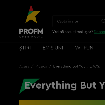
Vrei să asculți mai ușor?
Descar
ȘTIRI
EMISIUNI
WTFUN
Acasa
Muzica
Everything But You (ft. A7S)
Everything But Y