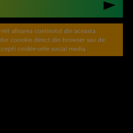
ermit afisarea continutul din aceasta
lelor coookie direct din browser sau de
cepti cookie-urile social media