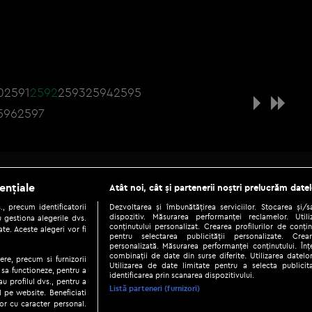
0
2591
2592
2593
2594
2595
596
2597
Be social
ențiale
Atât noi, cât și partenerii noștri prelucrăm datel
, precum identificatorii
Dezvoltarea și îmbunătățirea serviciilor. Stocarea și/
dispozitiv. Măsurarea performanței reclamelor. Utili
 gestiona alegerile dvs.
conținutului personalizat. Crearea profilurilor de conținu
te. Aceste alegeri vor fi
pentru selectarea publicității personalizate. Crear
personalizată. Măsurarea performanței conținutului. Înțe
combinații de date din surse diferite. Utilizarea datelor
ere, precum si furnizorii
Utilizarea de date limitate pentru a selecta publici
Copyright © 2026 / DIGI ROMANIA S.A.
 sa functioneze, pentru a
identificarea prin scanarea dispozitivului.
au profilul dvs., pentru a
|
|
|
eni și condiții
Politica de confidențialitate
Ascultă live
Contact/In
Listă parteneri (furnizori)
ul pe website. Beneficiati
or cu caracter personal.