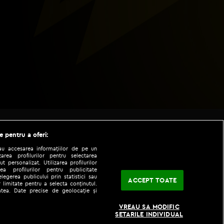
e pentru a oferi:
sau accesarea informațiilor de pe un
zarea profilurilor pentru selectarea
t personalizat. Utilizarea profilurilor
ea profilurilor pentru publicitate
legerea publicului prin statistici sau
ACCEPT TOATE
 limitate pentru a selecta conținutul.
tatea. Date precise de geolocație și
|
|
fo
Codul etic
iPhone app
VREAU SA MODIFIC
SETARILE INDIVIDUAL