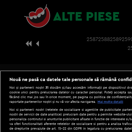
ALTE PIESE
2587
2588
2589
259
2
Nouă ne pasă ca datele tale personale să rămână confid
Noi și partenerii noștri
31
stocăm și/sau accesăm informații pe dispozitivul dvs.
cookie unici pentru prelucrarea datelor cu caracter personal. Puteți accepta sau
făcând clic mai jos sau în orice moment, pe pagina cu politica de confidențialita
raportate partenerilor noștri și nu vă vor afecta navigarea.
Mai multe detalii
Noi si partenerii nostri (retelele de socializare si agentiile de publicitate parten
nostri de servicii de date analitice) prelucram date pentru a permite website-ului
personaliza continutul si anunturile publicitare afisate in functie de interesele si/s
|
Gestionați preferințele
Term
va oferi functionalitati aferente retelelor de socializare si pentru a analiza trafic
de drepturile prevazute de art. 15-22 din GDPR in legatura cu prelucrarea datel