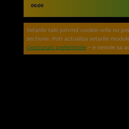
00:00
Setarile tale privind cookie-urile nu p
sectiune. Poti actualiza setarile modu
Gestionați preferințele
– e nevoie sa ac