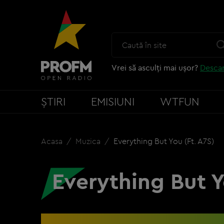
Vrei să asculți mai ușor?
Descar
ȘTIRI
EMISIUNI
WTFUN
Acasa
Muzica
Everything But You (ft. A7S)
Everything But Y