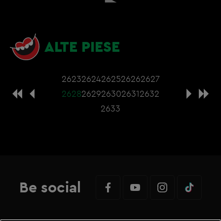
ALTE PIESE
2623
2624
2625
2626
2627
2628
2629
2630
2631
2632
2633
Be social