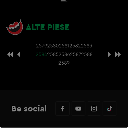
ALTE PIESE
2579
2580
2581
2582
2583
2584
2585
2586
2587
2588
2589
Be social