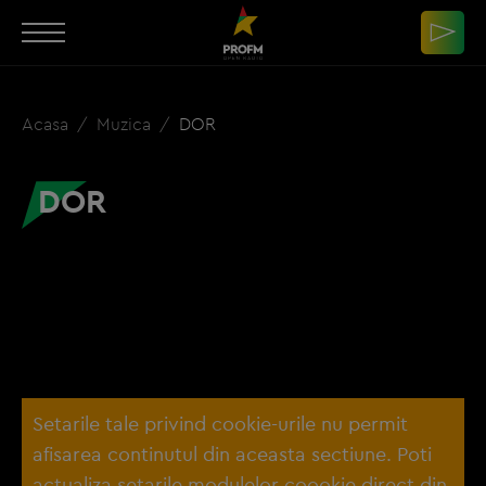
Acasa
Muzica
DOR
DOR
Setarile tale privind cookie-urile nu permit
afisarea continutul din aceasta sectiune. Poti
actualiza setarile modulelor coookie direct din