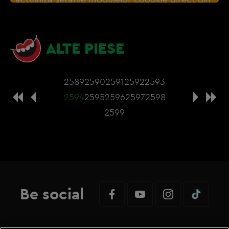
browser sau de
Gestionați preferințele
– e
nevoie sa accepti cookie-urile social media
ALTE PIESE
2589
2590
2591
2592
2593
2594
2595
2596
2597
2598
2599
Be social