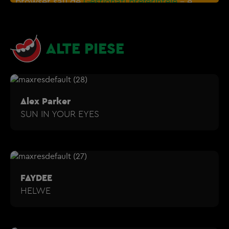
browser sau de
Gestionați preferințele
– e
nevoie sa accepti cookie-urile social media
ALTE PIESE
Alex Parker
SUN IN YOUR EYES
FAYDEE
HELWE