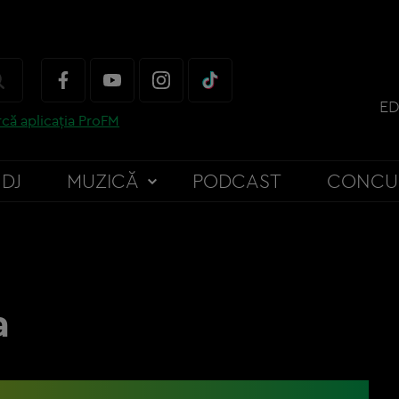
ED
că aplicația ProFM
DJ
MUZICĂ
PODCAST
CONCU
a