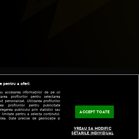
e pentru a oferi:
sau accesarea informațiilor de pe un
zarea profilurilor pentru selectarea
t personalizat. Utilizarea profilurilor
ea profilurilor pentru publicitate
legerea publicului prin statistici sau
ACCEPT TOATE
 limitate pentru a selecta conținutul.
tatea. Date precise de geolocație și
|
|
fo
Codul etic
iPhone app
VREAU SA MODIFIC
SETARILE INDIVIDUAL