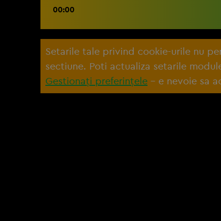
00:00
Setarile tale privind cookie-urile nu p
sectiune. Poti actualiza setarile modu
Gestionați preferințele
– e nevoie sa ac