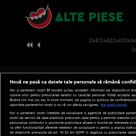
ALTE PIESE
2481
2482
2483
248
2
Nouă ne pasă ca datele tale personale să rămână confid
Noi și partenerii noștri
31
stocăm și/sau accesăm informații pe dispozitivul dvs.
cookie unici pentru prelucrarea datelor cu caracter personal. Puteți accepta sau
făcând clic mai jos sau în orice moment, pe pagina cu politica de confidențialita
raportate partenerilor noștri și nu vă vor afecta navigarea.
Mai multe detalii
Noi si partenerii nostri (retelele de socializare si agentiile de publicitate parten
nostri de servicii de date analitice) prelucram date pentru a permite website-ului
personaliza continutul si anunturile publicitare afisate in functie de interesele si/s
|
Gestionați preferințele
Term
va oferi functionalitati aferente retelelor de socializare si pentru a analiza trafic
de drepturile prevazute de art. 15-22 din GDPR in legatura cu prelucrarea datel