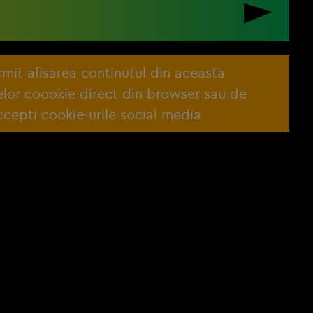
ermit afisarea continutul din aceasta
lelor coookie direct din browser sau de
cepti cookie-urile social media