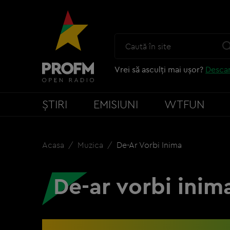
Vrei să asculți mai ușor?
Descar
ȘTIRI
EMISIUNI
WTFUN
Acasa
Muzica
De-Ar Vorbi Inima
De-ar vorbi inim