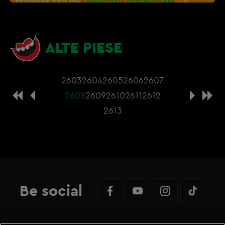
browser sau de
Gestionați preferințele
– e
nevoie sa accepti cookie-urile social media
ALTE PIESE
2603
2604
2605
2606
2607
2608
2609
2610
2611
2612
2613
Be social