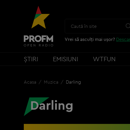
Vrei să asculți mai ușor?
Descar
ȘTIRI
EMISIUNI
WTFUN
Acasa
Muzica
Darling
Darling