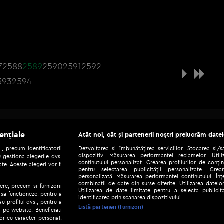
7
2588
2589
2590
2591
2592
593
2594
Be social
ențiale
Atât noi, cât și partenerii noștri prelucrăm datel
, precum identificatorii
Dezvoltarea și îmbunătățirea serviciilor. Stocarea și/
dispozitiv. Măsurarea performanței reclamelor. Utili
 gestiona alegerile dvs.
conținutului personalizat. Crearea profilurilor de conținu
te. Aceste alegeri vor fi
pentru selectarea publicității personalizate. Crear
personalizată. Măsurarea performanței conținutului. Înțe
combinații de date din surse diferite. Utilizarea datelor
ere, precum si furnizorii
Utilizarea de date limitate pentru a selecta publici
Copyright © 2026 / DIGI ROMANIA S.A.
 sa functioneze, pentru a
identificarea prin scanarea dispozitivului.
au profilul dvs., pentru a
|
|
|
eni și condiții
Politica de confidențialitate
Ascultă live
Contact/In
Listă parteneri (furnizori)
ul pe website. Beneficiati
or cu caracter personal.