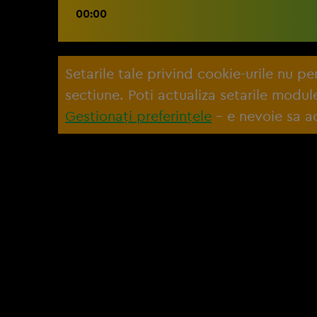
00:00
Setarile tale privind cookie-urile nu p
sectiune. Poti actualiza setarile modu
Gestionați preferințele
– e nevoie sa ac