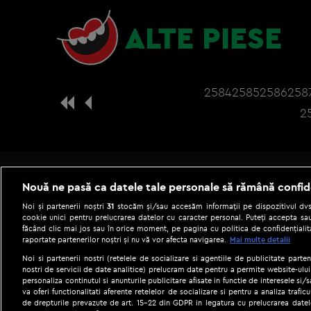
ALTE PIESE
2584
2585
2586
258
2
Nouă ne pasă ca datele tale personale să rămână confid
Noi și partenerii noștri
31
stocăm și/sau accesăm informații pe dispozitivul dvs.
cookie unici pentru prelucrarea datelor cu caracter personal. Puteți accepta sau
făcând clic mai jos sau în orice moment, pe pagina cu politica de confidențialita
raportate partenerilor noștri și nu vă vor afecta navigarea.
Mai multe detalii
Noi si partenerii nostri (retelele de socializare si agentiile de publicitate parten
nostri de servicii de date analitice) prelucram date pentru a permite website-ului
personaliza continutul si anunturile publicitare afisate in functie de interesele si/s
|
Gestionați preferințele
Term
va oferi functionalitati aferente retelelor de socializare si pentru a analiza trafic
de drepturile prevazute de art. 15-22 din GDPR in legatura cu prelucrarea datel