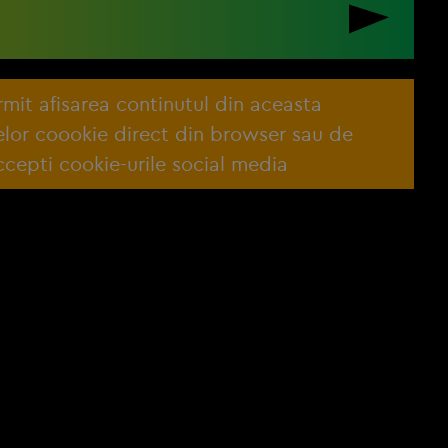
ermit afisarea continutul din aceasta
lelor coookie direct din browser sau de
cepti cookie-urile social media