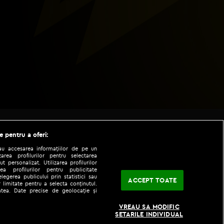
e pentru a oferi:
sau accesarea informațiilor de pe un
zarea profilurilor pentru selectarea
t personalizat. Utilizarea profilurilor
ea profilurilor pentru publicitate
legerea publicului prin statistici sau
ACCEPT TOATE
 limitate pentru a selecta conținutul.
tatea. Date precise de geolocație și
|
|
fo
Codul etic
iPhone app
VREAU SA MODIFIC
SETARILE INDIVIDUAL