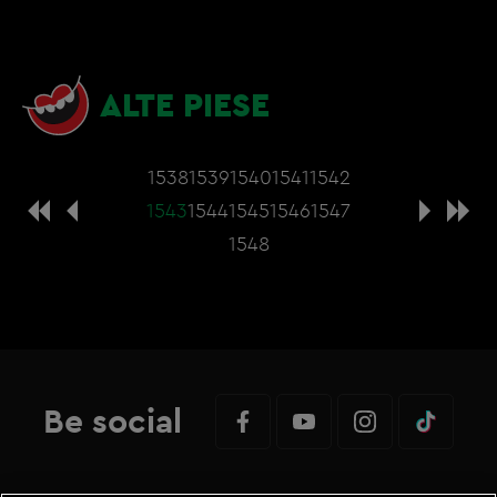
ALTE PIESE
1538
1539
1540
1541
1542
1543
1544
1545
1546
1547
1548
Be social