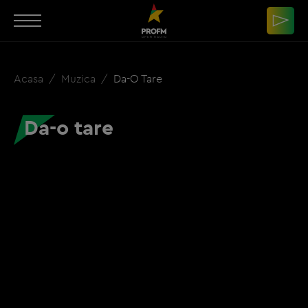
Acasa
Muzica
Da-O Tare
Da-o tare