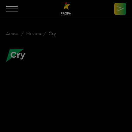
Acasa
Muzica
Cry
Cry