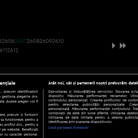
5
2606
2607
2608
2609
2610
611
2612
Be social
ențiale
Atât noi, cât și partenerii noștri prelucrăm datel
, precum identificatorii
Dezvoltarea și îmbunătățirea serviciilor. Stocarea și/
dispozitiv. Măsurarea performanței reclamelor. Utili
 gestiona alegerile dvs.
conținutului personalizat. Crearea profilurilor de conținu
te. Aceste alegeri vor fi
pentru selectarea publicității personalizate. Crear
personalizată. Măsurarea performanței conținutului. Înțe
combinații de date din surse diferite. Utilizarea datelor
ere, precum si furnizorii
Utilizarea de date limitate pentru a selecta publici
Copyright © 2026 / DIGI ROMANIA S.A.
 sa functioneze, pentru a
identificarea prin scanarea dispozitivului.
au profilul dvs., pentru a
|
|
|
eni și condiții
Politica de confidențialitate
Ascultă live
Contact/In
Listă parteneri (furnizori)
ul pe website. Beneficiati
or cu caracter personal.