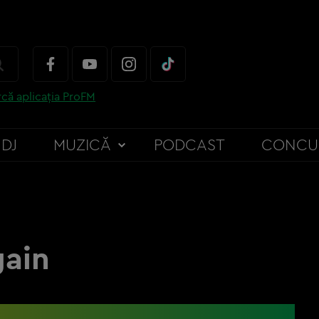
că aplicația ProFM
DJ
MUZICĂ
PODCAST
CONCU
ain