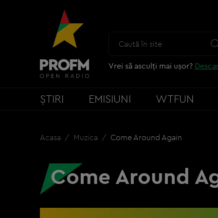
Vrei să asculți mai ușor?
Descar
ȘTIRI
EMISIUNI
WTFUN
Acasa
Muzica
Come Around Again
Come Around Ag