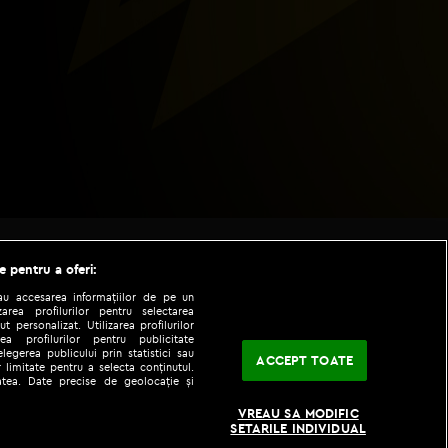
e pentru a oferi:
sau accesarea informațiilor de pe un
zarea profilurilor pentru selectarea
t personalizat. Utilizarea profilurilor
ea profilurilor pentru publicitate
legerea publicului prin statistici sau
ACCEPT TOATE
 limitate pentru a selecta conținutul.
tatea. Date precise de geolocație și
|
|
fo
Codul etic
iPhone app
VREAU SA MODIFIC
SETARILE INDIVIDUAL