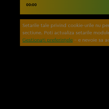
00:00
Setarile tale privind cookie-urile nu p
sectiune. Poti actualiza setarile modu
Gestionați preferințele
– e nevoie sa ac