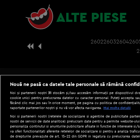
ALTE PIESE
2602
2603
2604
260
2
Nouă ne pasă ca datele tale personale să rămână confid
Noi și partenerii noștri
31
stocăm și/sau accesăm informații pe dispozitivul dvs.
cookie unici pentru prelucrarea datelor cu caracter personal. Puteți accepta sau
făcând clic mai jos sau în orice moment, pe pagina cu politica de confidențialita
raportate partenerilor noștri și nu vă vor afecta navigarea.
Mai multe detalii
Noi si partenerii nostri (retelele de socializare si agentiile de publicitate parten
nostri de servicii de date analitice) prelucram date pentru a permite website-ului
personaliza continutul si anunturile publicitare afisate in functie de interesele si/s
|
Gestionați preferințele
Term
va oferi functionalitati aferente retelelor de socializare si pentru a analiza trafic
de drepturile prevazute de art. 15-22 din GDPR in legatura cu prelucrarea datel