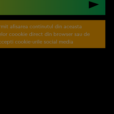
ermit afisarea continutul din aceasta
lelor coookie direct din browser sau de
cepti cookie-urile social media