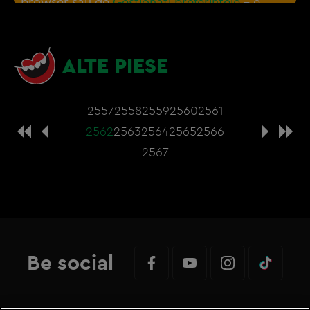
browser sau de
Gestionați preferințele
– e
nevoie sa accepti cookie-urile social media
ALTE PIESE
2557
2558
2559
2560
2561
2562
2563
2564
2565
2566
2567
Be social