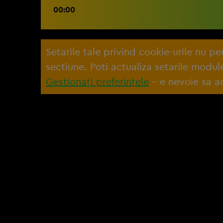
00:00
Setarile tale privind cookie-urile nu p
sectiune. Poti actualiza setarile modu
Gestionați preferințele
– e nevoie sa ac