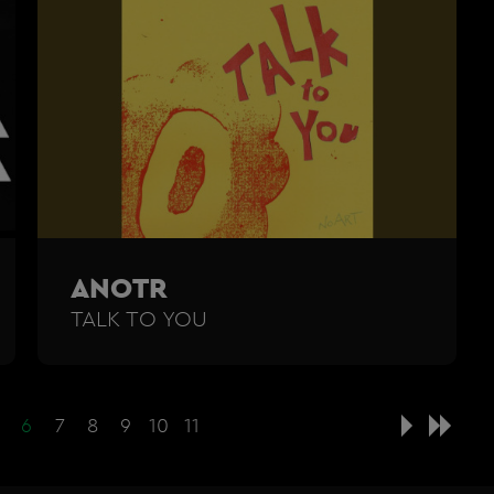
ANOTR
TALK TO YOU
6
7
8
9
10
11