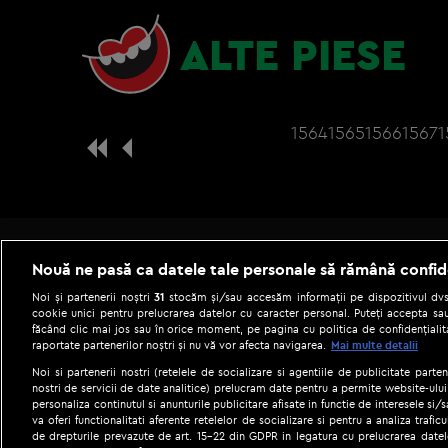
ALTE PIESE
1564
1565
1566
1567
1
Nouă ne pasă ca datele tale personale să rămână confid
Noi și partenerii noștri
31
stocăm și/sau accesăm informații pe dispozitivul dvs.
cookie unici pentru prelucrarea datelor cu caracter personal. Puteți accepta sau
făcând clic mai jos sau în orice moment, pe pagina cu politica de confidențialita
raportate partenerilor noștri și nu vă vor afecta navigarea.
Mai multe detalii
Noi si partenerii nostri (retelele de socializare si agentiile de publicitate parten
nostri de servicii de date analitice) prelucram date pentru a permite website-ului
personaliza continutul si anunturile publicitare afisate in functie de interesele si/s
|
Gestionați preferințele
Term
va oferi functionalitati aferente retelelor de socializare si pentru a analiza trafic
de drepturile prevazute de art. 15-22 din GDPR in legatura cu prelucrarea datel