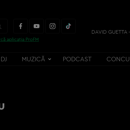
că aplicația ProFM
DJ
MUZICĂ
PODCAST
CONCU
u