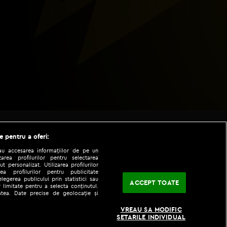
e pentru a oferi:
sau accesarea informațiilor de pe un
zarea profilurilor pentru selectarea
t personalizat. Utilizarea profilurilor
ea profilurilor pentru publicitate
legerea publicului prin statistici sau
ACCEPT TOATE
 limitate pentru a selecta conținutul.
tatea. Date precise de geolocație și
|
|
fo
Codul etic
iPhone app
VREAU SA MODIFIC
SETARILE INDIVIDUAL