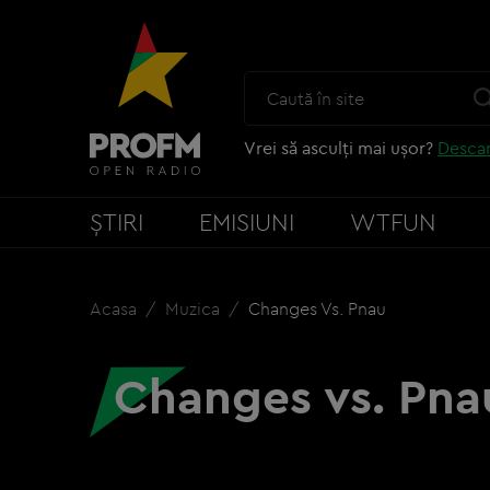
Vrei să asculți mai ușor?
Descar
ȘTIRI
EMISIUNI
WTFUN
Acasa
Muzica
Changes Vs. Pnau
Changes vs. Pna