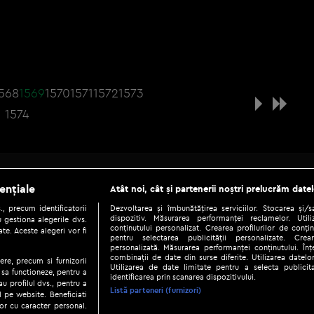
568
1569
1570
1571
1572
1573
1574
Be social
ențiale
Atât noi, cât și partenerii noștri prelucrăm datel
, precum identificatorii
Dezvoltarea și îmbunătățirea serviciilor. Stocarea și/
dispozitiv. Măsurarea performanței reclamelor. Utili
 gestiona alegerile dvs.
conținutului personalizat. Crearea profilurilor de conținu
te. Aceste alegeri vor fi
pentru selectarea publicității personalizate. Crear
personalizată. Măsurarea performanței conținutului. Înțe
combinații de date din surse diferite. Utilizarea datelor
ere, precum si furnizorii
Utilizarea de date limitate pentru a selecta publici
Copyright © 2026 / DIGI ROMANIA S.A.
 sa functioneze, pentru a
identificarea prin scanarea dispozitivului.
au profilul dvs., pentru a
|
|
|
eni și condiții
Politica de confidențialitate
Ascultă live
Contact/In
Listă parteneri (furnizori)
ul pe website. Beneficiati
or cu caracter personal.