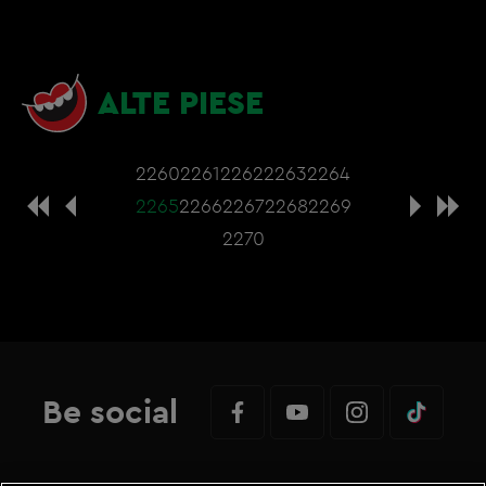
ALTE PIESE
2260
2261
2262
2263
2264
2265
2266
2267
2268
2269
2270
Be social