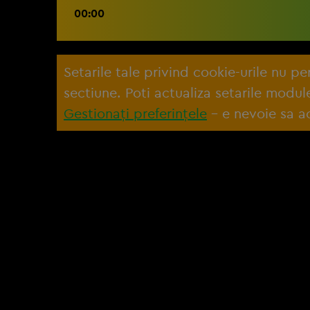
00:00
Setarile tale privind cookie-urile nu p
sectiune. Poti actualiza setarile modu
Gestionați preferințele
– e nevoie sa ac