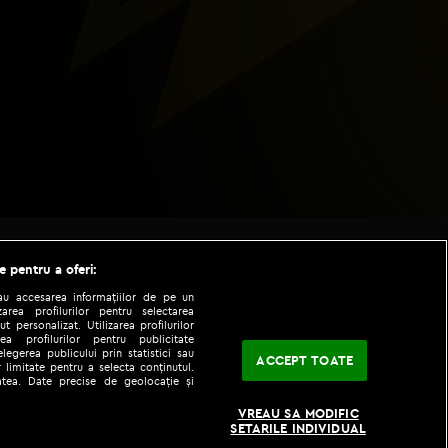
e pentru a oferi:
sau accesarea informațiilor de pe un
zarea profilurilor pentru selectarea
t personalizat. Utilizarea profilurilor
ea profilurilor pentru publicitate
legerea publicului prin statistici sau
ACCEPT TOATE
 limitate pentru a selecta conținutul.
tatea. Date precise de geolocație și
|
|
fo
Codul etic
iPhone app
VREAU SA MODIFIC
SETARILE INDIVIDUAL