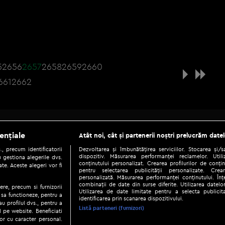
5
2656
2657
2658
2659
2660
661
2662
Be social
ențiale
Atât noi, cât și partenerii noștri prelucrăm datel
, precum identificatorii
Dezvoltarea și îmbunătățirea serviciilor. Stocarea și/
dispozitiv. Măsurarea performanței reclamelor. Utili
 gestiona alegerile dvs.
conținutului personalizat. Crearea profilurilor de conținu
te. Aceste alegeri vor fi
pentru selectarea publicității personalizate. Crear
personalizată. Măsurarea performanței conținutului. Înțe
combinații de date din surse diferite. Utilizarea datelor
ere, precum si furnizorii
Utilizarea de date limitate pentru a selecta publici
Copyright © 2026 / DIGI ROMANIA S.A.
 sa functioneze, pentru a
identificarea prin scanarea dispozitivului.
au profilul dvs., pentru a
|
|
|
eni și condiții
Politica de confidențialitate
Ascultă live
Contact/In
Listă parteneri (furnizori)
ul pe website. Beneficiati
or cu caracter personal.