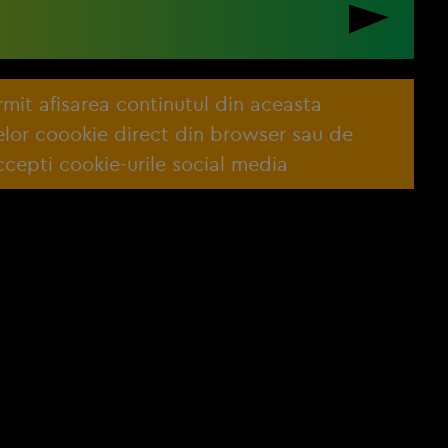
ermit afisarea continutul din aceasta
lelor coookie direct din browser sau de
cepti cookie-urile social media