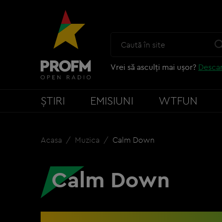
Vrei să asculți mai ușor?
Descar
ȘTIRI
EMISIUNI
WTFUN
Acasa
Muzica
Calm Down
Calm Down