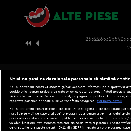
ALTE PIESE
2652
2653
2654
265
2
Nouă ne pasă ca datele tale personale să rămână confid
Noi și partenerii noștri
31
stocăm și/sau accesăm informații pe dispozitivul dvs.
cookie unici pentru prelucrarea datelor cu caracter personal. Puteți accepta sau
făcând clic mai jos sau în orice moment, pe pagina cu politica de confidențialita
raportate partenerilor noștri și nu vă vor afecta navigarea.
Mai multe detalii
Noi si partenerii nostri (retelele de socializare si agentiile de publicitate parten
nostri de servicii de date analitice) prelucram date pentru a permite website-ului
personaliza continutul si anunturile publicitare afisate in functie de interesele si/s
|
Gestionați preferințele
Term
va oferi functionalitati aferente retelelor de socializare si pentru a analiza trafic
de drepturile prevazute de art. 15-22 din GDPR in legatura cu prelucrarea datel