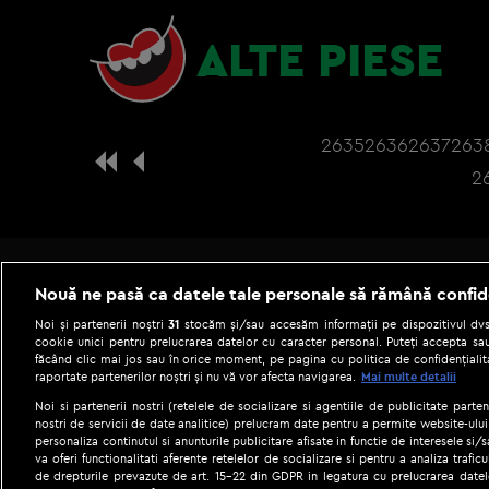
ALTE PIESE
2635
2636
2637
263
2
Nouă ne pasă ca datele tale personale să rămână confid
Noi și partenerii noștri
31
stocăm și/sau accesăm informații pe dispozitivul dvs.
cookie unici pentru prelucrarea datelor cu caracter personal. Puteți accepta sau
făcând clic mai jos sau în orice moment, pe pagina cu politica de confidențialita
raportate partenerilor noștri și nu vă vor afecta navigarea.
Mai multe detalii
Noi si partenerii nostri (retelele de socializare si agentiile de publicitate parten
nostri de servicii de date analitice) prelucram date pentru a permite website-ului
personaliza continutul si anunturile publicitare afisate in functie de interesele si/s
|
Gestionați preferințele
Term
va oferi functionalitati aferente retelelor de socializare si pentru a analiza trafic
de drepturile prevazute de art. 15-22 din GDPR in legatura cu prelucrarea datel