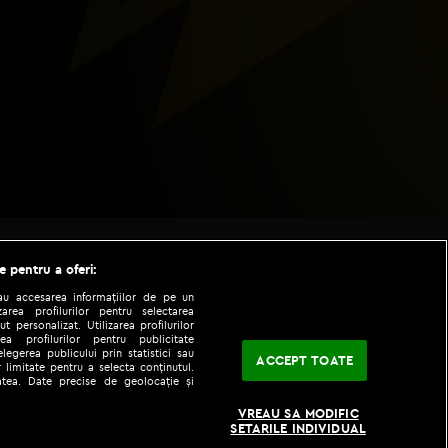
e pentru a oferi:
sau accesarea informațiilor de pe un
zarea profilurilor pentru selectarea
t personalizat. Utilizarea profilurilor
ea profilurilor pentru publicitate
legerea publicului prin statistici sau
ACCEPT TOATE
 limitate pentru a selecta conținutul.
tatea. Date precise de geolocație și
|
|
fo
Codul etic
iPhone app
VREAU SA MODIFIC
SETARILE INDIVIDUAL