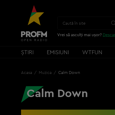
Vrei să asculți mai ușor?
Descar
ȘTIRI
EMISIUNI
WTFUN
Acasa
Muzica
Calm Down
Calm Down