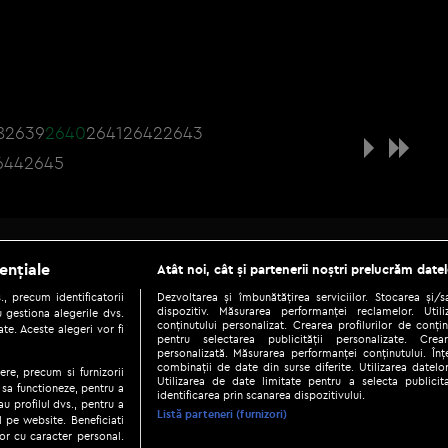
8
2639
2640
2641
2642
2643
644
2645
Be social
ențiale
Atât noi, cât și partenerii noștri prelucrăm datel
, precum identificatorii
Dezvoltarea și îmbunătățirea serviciilor. Stocarea și/
dispozitiv. Măsurarea performanței reclamelor. Utili
 gestiona alegerile dvs.
conținutului personalizat. Crearea profilurilor de conținu
te. Aceste alegeri vor fi
pentru selectarea publicității personalizate. Crear
personalizată. Măsurarea performanței conținutului. Înțe
combinații de date din surse diferite. Utilizarea datelor
ere, precum si furnizorii
Utilizarea de date limitate pentru a selecta publici
Copyright © 2026 / DIGI ROMANIA S.A.
 sa functioneze, pentru a
identificarea prin scanarea dispozitivului.
au profilul dvs., pentru a
|
|
|
eni și condiții
Politica de confidențialitate
Ascultă live
Contact/In
Listă parteneri (furnizori)
ul pe website. Beneficiati
or cu caracter personal.