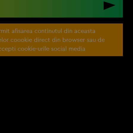
ermit afisarea continutul din aceasta
lelor coookie direct din browser sau de
cepti cookie-urile social media