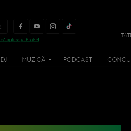
TAT
că aplicația ProFM
DJ
MUZICĂ
PODCAST
CONCU