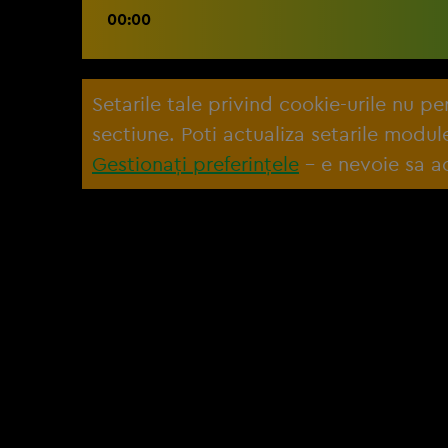
00:00
Setarile tale privind cookie-urile nu p
sectiune. Poti actualiza setarile modu
Gestionați preferințele
– e nevoie sa ac