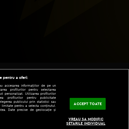
e pentru a oferi:
sau accesarea informațiilor de pe un
zarea profilurilor pentru selectarea
t personalizat. Utilizarea profilurilor
ea profilurilor pentru publicitate
legerea publicului prin statistici sau
ACCEPT TOATE
 limitate pentru a selecta conținutul.
tatea. Date precise de geolocație și
|
|
fo
Codul etic
iPhone app
VREAU SA MODIFIC
SETARILE INDIVIDUAL