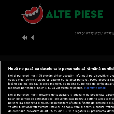
ALTE PIESE
1872
1873
1874
1875
1
Nouă ne pasă ca datele tale personale să rămână confid
Noi și partenerii noștri
31
stocăm și/sau accesăm informații pe dispozitivul dvs.
cookie unici pentru prelucrarea datelor cu caracter personal. Puteți accepta sau
făcând clic mai jos sau în orice moment, pe pagina cu politica de confidențialita
raportate partenerilor noștri și nu vă vor afecta navigarea.
Mai multe detalii
Noi si partenerii nostri (retelele de socializare si agentiile de publicitate parten
nostri de servicii de date analitice) prelucram date pentru a permite website-ului
personaliza continutul si anunturile publicitare afisate in functie de interesele si/s
|
Gestionați preferințele
Term
va oferi functionalitati aferente retelelor de socializare si pentru a analiza trafic
de drepturile prevazute de art. 15-22 din GDPR in legatura cu prelucrarea datel