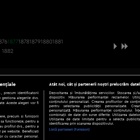
876
1877
1878
1879
1880
1881
1882
Be social
ențiale
Atât noi, cât și partenerii noștri prelucrăm datel
, precum identificatorii
Dezvoltarea și îmbunătățirea serviciilor. Stocarea și/
dispozitiv. Măsurarea performanței reclamelor. Utili
 gestiona alegerile dvs.
conținutului personalizat. Crearea profilurilor de conținu
te. Aceste alegeri vor fi
pentru selectarea publicității personalizate. Crear
personalizată. Măsurarea performanței conținutului. Înțe
combinații de date din surse diferite. Utilizarea datelor
ere, precum si furnizorii
Utilizarea de date limitate pentru a selecta publici
Copyright © 2026 / DIGI ROMANIA S.A.
 sa functioneze, pentru a
identificarea prin scanarea dispozitivului.
au profilul dvs., pentru a
|
|
|
eni și condiții
Politica de confidențialitate
Ascultă live
Contact/In
Listă parteneri (furnizori)
ul pe website. Beneficiati
or cu caracter personal.