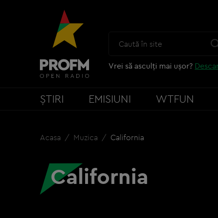
Vrei să asculți mai ușor?
Descar
ȘTIRI
EMISIUNI
WTFUN
Acasa
Muzica
California
California