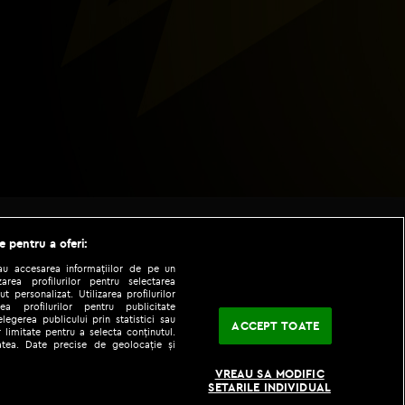
e pentru a oferi:
sau accesarea informațiilor de pe un
zarea profilurilor pentru selectarea
t personalizat. Utilizarea profilurilor
ea profilurilor pentru publicitate
legerea publicului prin statistici sau
ACCEPT TOATE
 limitate pentru a selecta conținutul.
tatea. Date precise de geolocație și
|
|
fo
Codul etic
iPhone app
VREAU SA MODIFIC
SETARILE INDIVIDUAL