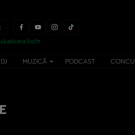
că aplicația ProFM
DJ
MUZICĂ
PODCAST
CONCU
E