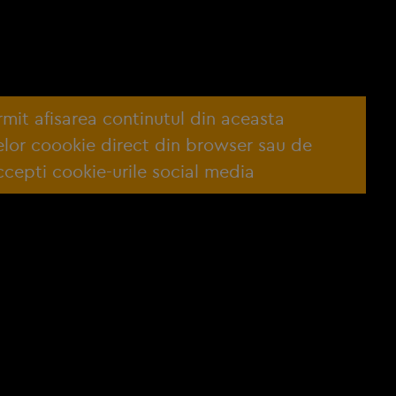
ermit afisarea continutul din aceasta
lelor coookie direct din browser sau de
cepti cookie-urile social media