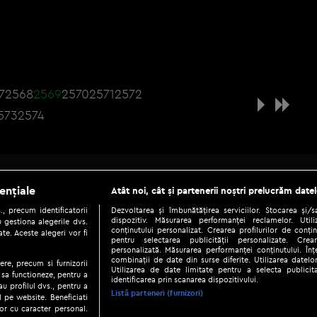
7
2568
2569
2570
2571
2572
573
2574
Be social
ențiale
Atât noi, cât și partenerii noștri prelucrăm datel
, precum identificatorii
Dezvoltarea și îmbunătățirea serviciilor. Stocarea și/
dispozitiv. Măsurarea performanței reclamelor. Utili
 gestiona alegerile dvs.
conținutului personalizat. Crearea profilurilor de conținu
te. Aceste alegeri vor fi
pentru selectarea publicității personalizate. Crear
personalizată. Măsurarea performanței conținutului. Înțe
combinații de date din surse diferite. Utilizarea datelor
ere, precum si furnizorii
Utilizarea de date limitate pentru a selecta publici
Copyright © 2026 / DIGI ROMANIA S.A.
 sa functioneze, pentru a
identificarea prin scanarea dispozitivului.
au profilul dvs., pentru a
|
|
|
eni și condiții
Politica de confidențialitate
Ascultă live
Contact/In
Listă parteneri (furnizori)
ul pe website. Beneficiati
or cu caracter personal.