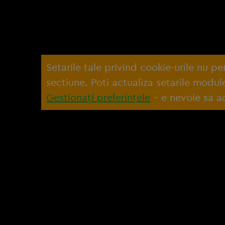
Setarile tale privind cookie-urile nu p
sectiune. Poti actualiza setarile modu
Gestionați preferințele
– e nevoie sa ac