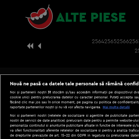
ALTE PIESE
2564
2565
2566
256
2
Nouă ne pasă ca datele tale personale să rămână confid
Noi și partenerii noștri
31
stocăm și/sau accesăm informații pe dispozitivul dvs.
cookie unici pentru prelucrarea datelor cu caracter personal. Puteți accepta sau
făcând clic mai jos sau în orice moment, pe pagina cu politica de confidențialita
raportate partenerilor noștri și nu vă vor afecta navigarea.
Mai multe detalii
Noi si partenerii nostri (retelele de socializare si agentiile de publicitate parten
nostri de servicii de date analitice) prelucram date pentru a permite website-ului
personaliza continutul si anunturile publicitare afisate in functie de interesele si/s
|
Gestionați preferințele
Term
va oferi functionalitati aferente retelelor de socializare si pentru a analiza trafic
de drepturile prevazute de art. 15-22 din GDPR in legatura cu prelucrarea datel