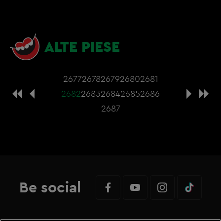
ALTE PIESE
2677
2678
2679
2680
2681
2682
2683
2684
2685
2686
2687
Be social