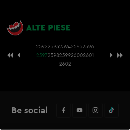
ALTE PIESE
2592
2593
2594
2595
2596
2597
2598
2599
2600
2601
2602
Be social