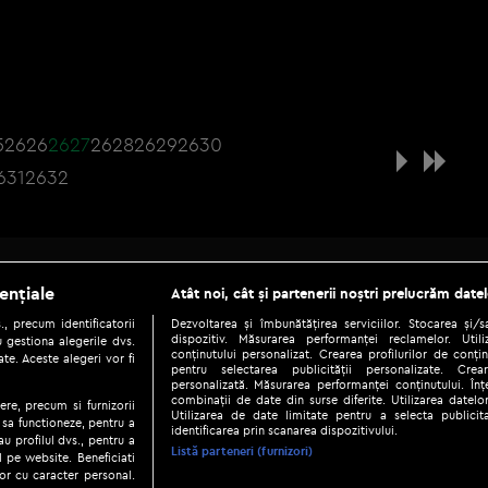
5
2626
2627
2628
2629
2630
631
2632
Be social
ențiale
Atât noi, cât și partenerii noștri prelucrăm datel
, precum identificatorii
Dezvoltarea și îmbunătățirea serviciilor. Stocarea și/
dispozitiv. Măsurarea performanței reclamelor. Utili
 gestiona alegerile dvs.
conținutului personalizat. Crearea profilurilor de conținu
te. Aceste alegeri vor fi
pentru selectarea publicității personalizate. Crear
personalizată. Măsurarea performanței conținutului. Înțe
combinații de date din surse diferite. Utilizarea datelor
ere, precum si furnizorii
Utilizarea de date limitate pentru a selecta publici
Copyright © 2026 / DIGI ROMANIA S.A.
 sa functioneze, pentru a
identificarea prin scanarea dispozitivului.
au profilul dvs., pentru a
|
|
|
eni și condiții
Politica de confidențialitate
Ascultă live
Contact/In
Listă parteneri (furnizori)
ul pe website. Beneficiati
or cu caracter personal.