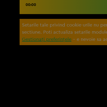
00:00
Setarile tale privind cookie-urile nu p
sectiune. Poti actualiza setarile modu
Gestionați preferințele
– e nevoie sa ac