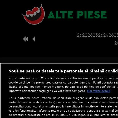
ALTE PIESE
2622
2623
2624
262
2
Nouă ne pasă ca datele tale personale să rămână confid
Noi și partenerii noștri
31
stocăm și/sau accesăm informații pe dispozitivul dvs.
cookie unici pentru prelucrarea datelor cu caracter personal. Puteți accepta sau
făcând clic mai jos sau în orice moment, pe pagina cu politica de confidențialita
raportate partenerilor noștri și nu vă vor afecta navigarea.
Mai multe detalii
Noi si partenerii nostri (retelele de socializare si agentiile de publicitate parten
nostri de servicii de date analitice) prelucram date pentru a permite website-ului
personaliza continutul si anunturile publicitare afisate in functie de interesele si/s
|
Gestionați preferințele
Term
va oferi functionalitati aferente retelelor de socializare si pentru a analiza trafic
de drepturile prevazute de art. 15-22 din GDPR in legatura cu prelucrarea datel