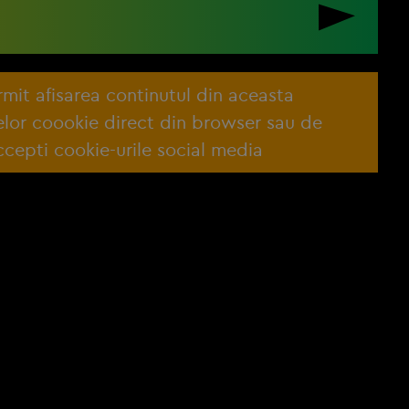
ermit afisarea continutul din aceasta
lelor coookie direct din browser sau de
cepti cookie-urile social media