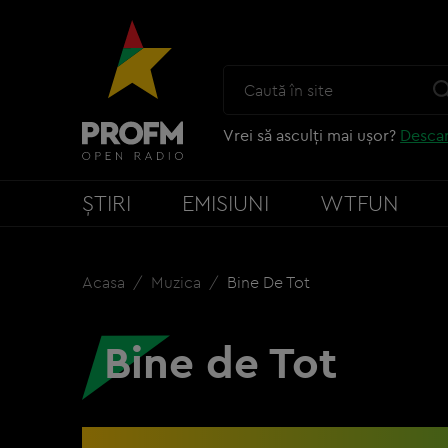
Vrei să asculți mai ușor?
Descar
ȘTIRI
EMISIUNI
WTFUN
Acasa
Muzica
Bine De Tot
Bine de Tot