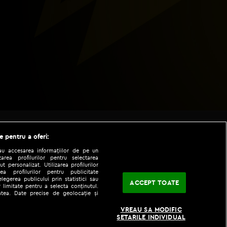
e pentru a oferi:
sau accesarea informațiilor de pe un
zarea profilurilor pentru selectarea
t personalizat. Utilizarea profilurilor
ea profilurilor pentru publicitate
legerea publicului prin statistici sau
ACCEPT TOATE
 limitate pentru a selecta conținutul.
tatea. Date precise de geolocație și
|
|
fo
Codul etic
iPhone app
VREAU SA MODIFIC
SETARILE INDIVIDUAL