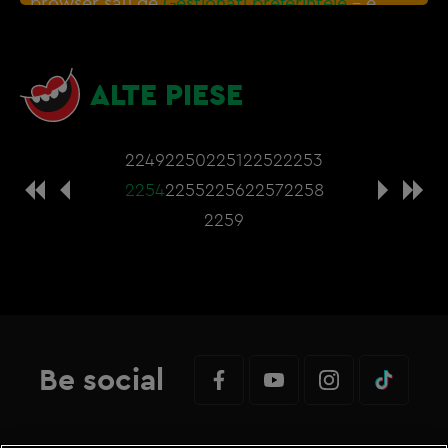
browser sau de
Gestionați preferințele
– e
nevoie sa accepti cookie-urile social media
ALTE PIESE
2249
2250
2251
2252
2253
2254
2255
2256
2257
2258
2259
Be social