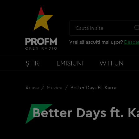
Vrei să asculți mai ușor?
Descar
ȘTIRI
EMISIUNI
WTFUN
Acasa
Muzica
Better Days Ft. Karra
Better Days ft. K