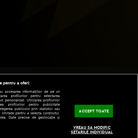
e pentru a oferi:
sau accesarea informațiilor de pe un
zarea profilurilor pentru selectarea
t personalizat. Utilizarea profilurilor
ea profilurilor pentru publicitate
legerea publicului prin statistici sau
ACCEPT TOATE
 limitate pentru a selecta conținutul.
tatea. Date precise de geolocație și
|
|
fo
Codul etic
iPhone app
VREAU SA MODIFIC
SETARILE INDIVIDUAL