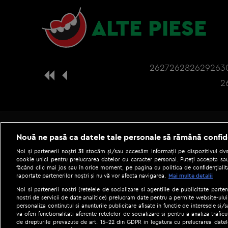
ALTE PIESE
2627
2628
2629
263
2
Nouă ne pasă ca datele tale personale să rămână confid
Noi și partenerii noștri
31
stocăm și/sau accesăm informații pe dispozitivul dvs.
cookie unici pentru prelucrarea datelor cu caracter personal. Puteți accepta sau
făcând clic mai jos sau în orice moment, pe pagina cu politica de confidențialita
raportate partenerilor noștri și nu vă vor afecta navigarea.
Mai multe detalii
Noi si partenerii nostri (retelele de socializare si agentiile de publicitate parten
nostri de servicii de date analitice) prelucram date pentru a permite website-ului
personaliza continutul si anunturile publicitare afisate in functie de interesele si/s
|
Gestionați preferințele
Term
va oferi functionalitati aferente retelelor de socializare si pentru a analiza trafic
de drepturile prevazute de art. 15-22 din GDPR in legatura cu prelucrarea datel