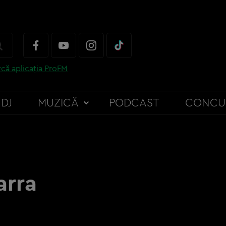
că aplicația ProFM
DJ
MUZICĂ
PODCAST
CONCU
arra