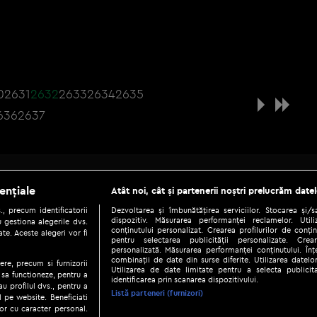
0
2631
2632
2633
2634
2635
636
2637
Be social
ențiale
Atât noi, cât și partenerii noștri prelucrăm datel
, precum identificatorii
Dezvoltarea și îmbunătățirea serviciilor. Stocarea și/
dispozitiv. Măsurarea performanței reclamelor. Utili
 gestiona alegerile dvs.
conținutului personalizat. Crearea profilurilor de conținu
te. Aceste alegeri vor fi
pentru selectarea publicității personalizate. Crear
personalizată. Măsurarea performanței conținutului. Înțe
combinații de date din surse diferite. Utilizarea datelor
ere, precum si furnizorii
Utilizarea de date limitate pentru a selecta publici
Copyright © 2026 / DIGI ROMANIA S.A.
 sa functioneze, pentru a
identificarea prin scanarea dispozitivului.
au profilul dvs., pentru a
|
|
|
eni și condiții
Politica de confidențialitate
Ascultă live
Contact/In
Listă parteneri (furnizori)
ul pe website. Beneficiati
or cu caracter personal.