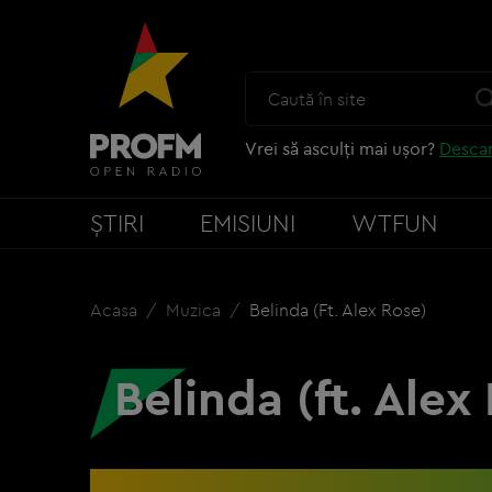
Vrei să asculți mai ușor?
Descar
ȘTIRI
EMISIUNI
WTFUN
Acasa
Muzica
Belinda (ft. Alex Rose)
Belinda (ft. Alex