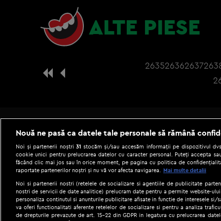
ALTE PIESE
2635
2636
2637
263
2
Nouă ne pasă ca datele tale personale să rămână confid
Noi și partenerii noștri
31
stocăm și/sau accesăm informații pe dispozitivul dvs.
cookie unici pentru prelucrarea datelor cu caracter personal. Puteți accepta sau
făcând clic mai jos sau în orice moment, pe pagina cu politica de confidențialita
raportate partenerilor noștri și nu vă vor afecta navigarea.
Mai multe detalii
Noi si partenerii nostri (retelele de socializare si agentiile de publicitate parten
nostri de servicii de date analitice) prelucram date pentru a permite website-ului
personaliza continutul si anunturile publicitare afisate in functie de interesele si/s
|
Gestionați preferințele
Term
va oferi functionalitati aferente retelelor de socializare si pentru a analiza trafic
de drepturile prevazute de art. 15-22 din GDPR in legatura cu prelucrarea datel