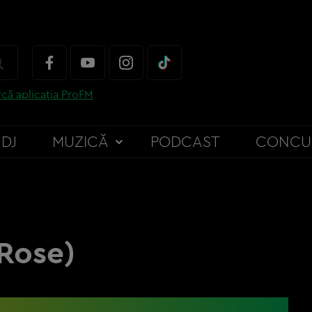
că aplicația ProFM
DJ
MUZICĂ
PODCAST
CONCU
 Rose)