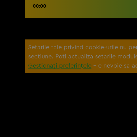
00:00
Setarile tale privind cookie-urile nu p
sectiune. Poti actualiza setarile modu
Gestionați preferințele
– e nevoie sa ac