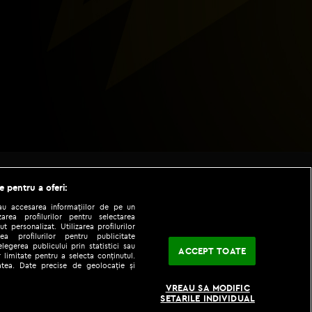
e pentru a oferi:
sau accesarea informațiilor de pe un
zarea profilurilor pentru selectarea
t personalizat. Utilizarea profilurilor
ea profilurilor pentru publicitate
legerea publicului prin statistici sau
ACCEPT TOATE
 limitate pentru a selecta conținutul.
tatea. Date precise de geolocație și
|
|
fo
Codul etic
iPhone app
VREAU SA MODIFIC
SETARILE INDIVIDUAL