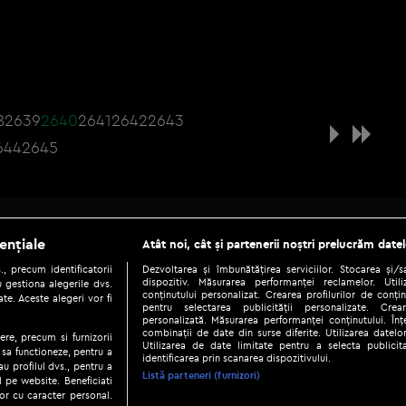
8
2639
2640
2641
2642
2643
644
2645
Be social
ențiale
Atât noi, cât și partenerii noștri prelucrăm datel
, precum identificatorii
Dezvoltarea și îmbunătățirea serviciilor. Stocarea și/
dispozitiv. Măsurarea performanței reclamelor. Utili
 gestiona alegerile dvs.
conținutului personalizat. Crearea profilurilor de conținu
te. Aceste alegeri vor fi
pentru selectarea publicității personalizate. Crear
personalizată. Măsurarea performanței conținutului. Înțe
combinații de date din surse diferite. Utilizarea datelor
ere, precum si furnizorii
Utilizarea de date limitate pentru a selecta publici
Copyright © 2026 / DIGI ROMANIA S.A.
 sa functioneze, pentru a
identificarea prin scanarea dispozitivului.
au profilul dvs., pentru a
|
|
|
eni și condiții
Politica de confidențialitate
Ascultă live
Contact/In
Listă parteneri (furnizori)
ul pe website. Beneficiati
or cu caracter personal.