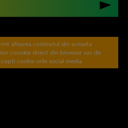
ermit afisarea continutul din aceasta
lelor coookie direct din browser sau de
cepti cookie-urile social media