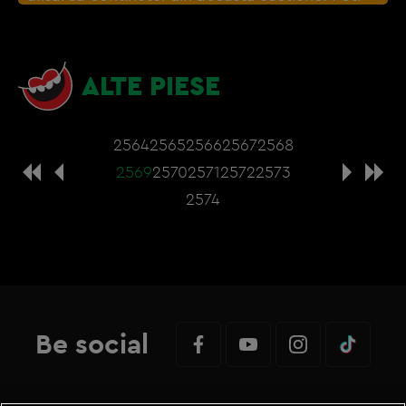
actualiza setarile modulelor coookie direct din
browser sau de
Gestionați preferințele
– e
nevoie sa accepti cookie-urile social media
ALTE PIESE
2564
2565
2566
2567
2568
2569
2570
2571
2572
2573
2574
Be social