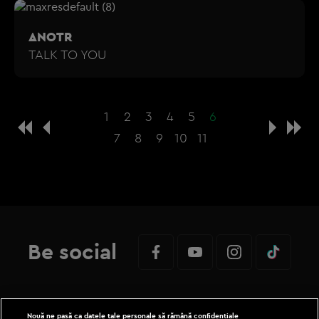
ANOTR
TALK TO YOU
1
2
3
4
5
6
7
8
9
10
11
Be social
Nouă ne pasă ca datele tale personale să rămână confidențiale