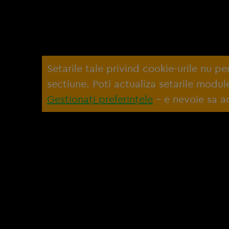
Setarile tale privind cookie-urile nu p
sectiune. Poti actualiza setarile modu
Gestionați preferințele
– e nevoie sa ac