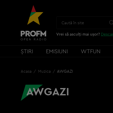
Vrei să asculți mai ușor?
Descar
ȘTIRI
EMISIUNI
WTFUN
Acasa
Muzica
AWGAZI
AWGAZI