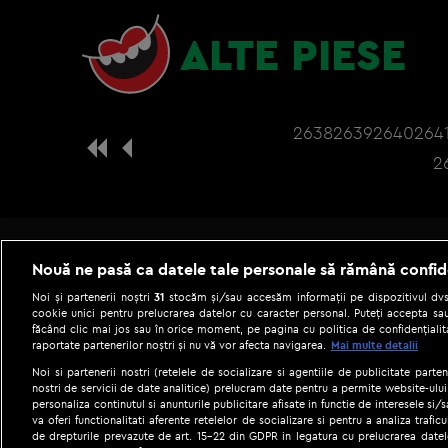
ALTE PIESE
2638
2639
2640
264
2
Nouă ne pasă ca datele tale personale să rămână confid
Noi și partenerii noștri
31
stocăm și/sau accesăm informații pe dispozitivul dvs.
cookie unici pentru prelucrarea datelor cu caracter personal. Puteți accepta sau
făcând clic mai jos sau în orice moment, pe pagina cu politica de confidențialita
raportate partenerilor noștri și nu vă vor afecta navigarea.
Mai multe detalii
Noi si partenerii nostri (retelele de socializare si agentiile de publicitate parten
nostri de servicii de date analitice) prelucram date pentru a permite website-ului
personaliza continutul si anunturile publicitare afisate in functie de interesele si/s
|
Gestionați preferințele
Term
va oferi functionalitati aferente retelelor de socializare si pentru a analiza trafic
de drepturile prevazute de art. 15-22 din GDPR in legatura cu prelucrarea datel