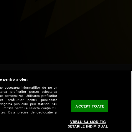
e pentru a oferi:
sau accesarea informațiilor de pe un
zarea profilurilor pentru selectarea
t personalizat. Utilizarea profilurilor
ea profilurilor pentru publicitate
legerea publicului prin statistici sau
ACCEPT TOATE
 limitate pentru a selecta conținutul.
tatea. Date precise de geolocație și
|
|
fo
Codul etic
iPhone app
VREAU SA MODIFIC
SETARILE INDIVIDUAL