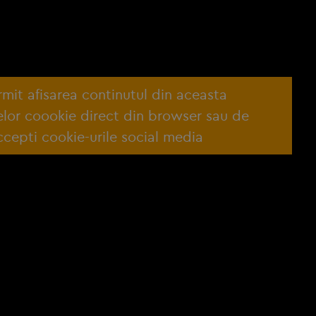
ermit afisarea continutul din aceasta
lelor coookie direct din browser sau de
cepti cookie-urile social media