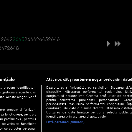
1
2642
2643
2644
2645
2646
647
2648
Be social
ențiale
Atât noi, cât și partenerii noștri prelucrăm datel
, precum identificatorii
Dezvoltarea și îmbunătățirea serviciilor. Stocarea și/
dispozitiv. Măsurarea performanței reclamelor. Utili
 gestiona alegerile dvs.
conținutului personalizat. Crearea profilurilor de conținu
te. Aceste alegeri vor fi
pentru selectarea publicității personalizate. Crear
personalizată. Măsurarea performanței conținutului. Înțe
combinații de date din surse diferite. Utilizarea datelor
ere, precum si furnizorii
Utilizarea de date limitate pentru a selecta publici
Copyright © 2026 / DIGI ROMANIA S.A.
 sa functioneze, pentru a
identificarea prin scanarea dispozitivului.
au profilul dvs., pentru a
|
|
|
eni și condiții
Politica de confidențialitate
Ascultă live
Contact/In
Listă parteneri (furnizori)
ul pe website. Beneficiati
or cu caracter personal.