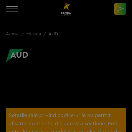
Acasa
Muzica
AUD
AUD
Setarile tale privind cookie-urile nu permit
afisarea continutul din aceasta sectiune. Poti
actualiza setarile modulelor coookie direct din