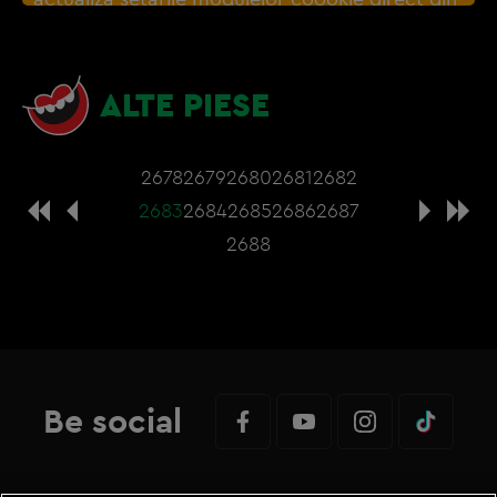
browser sau de
Gestionați preferințele
– e
nevoie sa accepti cookie-urile social media
ALTE PIESE
2678
2679
2680
2681
2682
2683
2684
2685
2686
2687
2688
Be social