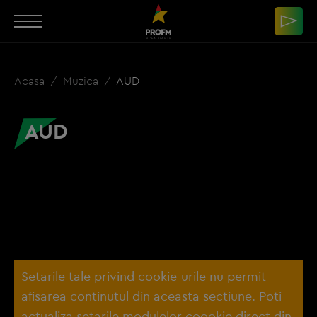
Acasa
Muzica
AUD
AUD
Setarile tale privind cookie-urile nu permit
afisarea continutul din aceasta sectiune. Poti
actualiza setarile modulelor coookie direct din