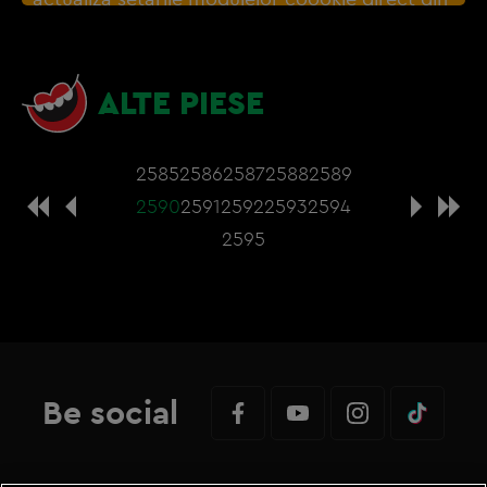
browser sau de
Gestionați preferințele
– e
nevoie sa accepti cookie-urile social media
ALTE PIESE
2585
2586
2587
2588
2589
2590
2591
2592
2593
2594
2595
Be social