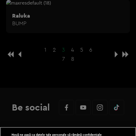
Raluka
BUMP
1
2
3
4
5
6
7
8
Be social
Nouă ne pasă ca datele tale personale să rămână confidențiale