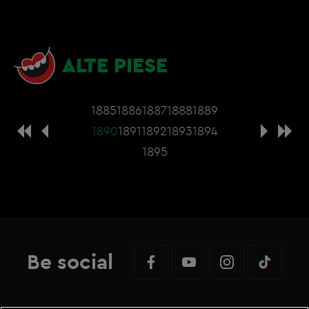
ALTE PIESE
1885
1886
1887
1888
1889
1890
1891
1892
1893
1894
1895
Be social