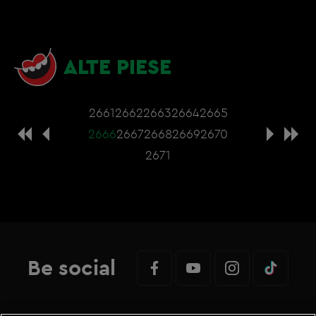
ALTE PIESE
2661
2662
2663
2664
2665
2666
2667
2668
2669
2670
2671
Be social