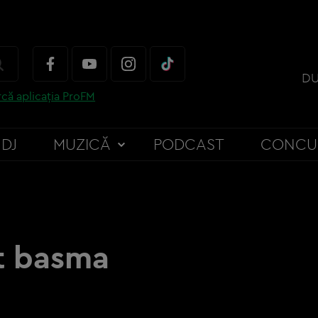
DU
că aplicația ProFM
DJ
MUZICĂ
PODCAST
CONCU
at basma