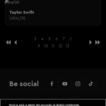
Taylor Swift
OPALITE
3
4
5
6
7
8
9
10
11
12
13
Be social
Nouă ne pasă ca datele tale personale să rămână confidențiale