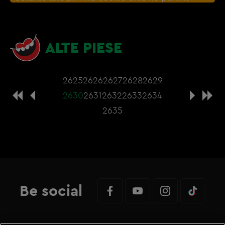
afisarea continutul din aceasta sectiune. Poti
actualiza setarile modulelor coookie direct din
browser sau de
Gestionați preferințele
– e
ALTE PIESE
nevoie sa accepti cookie-urile social media
2625
2626
2627
2628
2629
2630
2631
2632
2633
2634
2635
Be social