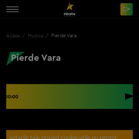
Acasa
Muzica
Pierde Vara
Pierde Vara
00:00
Setarile tale privind cookie-urile nu permit