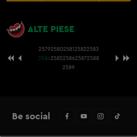
afisarea continutul din aceasta sectiune. Poti
actualiza setarile modulelor coookie direct din
browser sau de
Gestionați preferințele
– e
ALTE PIESE
nevoie sa accepti cookie-urile social media
2579
2580
2581
2582
2583
2584
2585
2586
2587
2588
2589
Be social