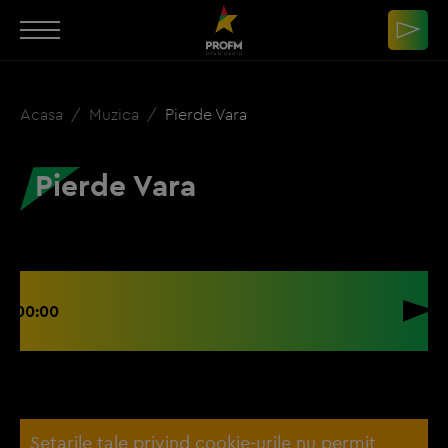
Acasa
Muzica
Pierde Vara
Pierde Vara
00:00
Setarile tale privind cookie-urile nu permit