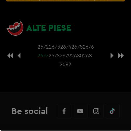
afisarea continutul din aceasta sectiune. Poti
actualiza setarile modulelor coookie direct din
browser sau de
Gestionați preferințele
– e
ALTE PIESE
nevoie sa accepti cookie-urile social media
2672
2673
2674
2675
2676
2677
2678
2679
2680
2681
2682
Be social