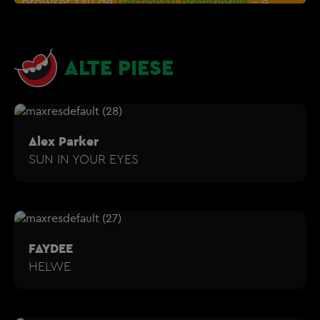
browser sau de
Gestionați preferințele
– e
nevoie sa accepti cookie-urile social media
ALTE PIESE
Alex Parker
SUN IN YOUR EYES
FAYDEE
HELWE