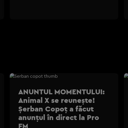
ANUNTUL MOMENTULUI:
Animal X se reunește!
Șerban Copoț a făcut
anunțul în direct la Pro
FM