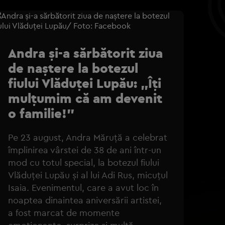
Andra și-a sărbătorit ziua
de naștere la botezul
fiului Vlăduței Lupău: „Îți
mulțumim că am devenit
o familie!”
Pe 23 august, Andra Măruță a celebrat
împlinirea vârstei de 38 de ani într-un
mod cu totul special, la botezul fiului
Vlăduței Lupău și al lui Adi Rus, micuțul
Isaia. Evenimentul, care a avut loc în
noaptea dinaintea aniversării artistei,
a fost marcat de momente