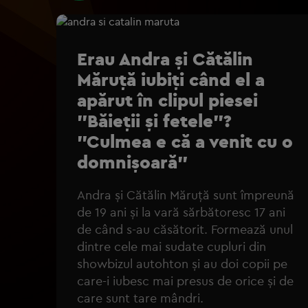
Erau Andra și Cătălin
Măruță iubiți când el a
apărut în clipul piesei
"Băieții și fetele"?
"Culmea e că a venit cu o
domnișoară"
Andra și Cătălin Măruță sunt împreună
de 19 ani și la vară sărbătoresc 17 ani
de când s-au căsătorit. Formează unul
dintre cele mai sudate cupluri din
showbizul autohton și au doi copii pe
care-i iubesc mai presus de orice și de
care sunt tare mândri.