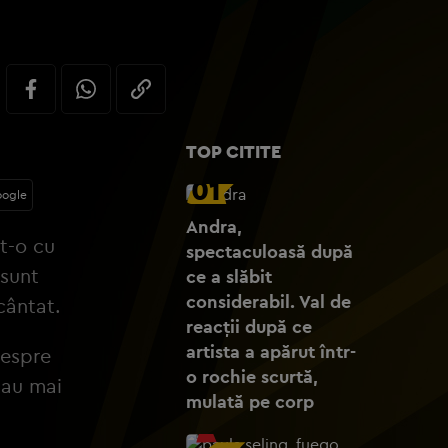
TOP CITITE
01
oogle
Andra,
at-o cu
spectaculoasă după
 sunt
ce a slăbit
considerabil. Val de
cântat.
reacții după ce
artista a apărut într-
despre
o rochie scurtă,
tau mai
mulată pe corp