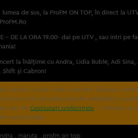
 lumea de sus, la ProFM ON TOP, în direct la UTV
ProFM.Ro
IE – DE LA ORA 19.00- dai pe UTV , sau intri pe 
ania!
ncert la înălțime cu Andra, Lidia Buble, Adi Sina,
Shift și Cabron!
tale privind cookie-urile nu permit afisarea contin
ectiune. Poti actualiza setarile modulelor coooki
ser sau de
Gestionați preferințele
– e nevoie sa 
ile social media
andra
,
maruta
,
profm on top