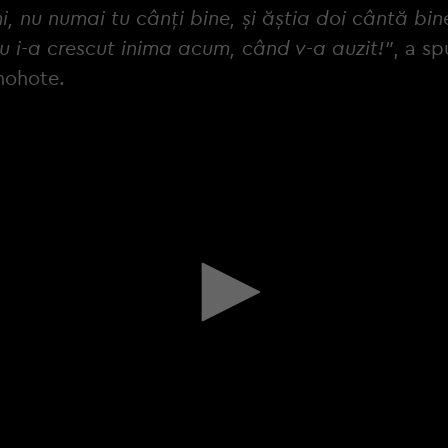
, nu numai tu cânți bine, și ăștia doi cântă bin
u i-a crescut inima acum, când v-a auzit!"
, a sp
hohote.