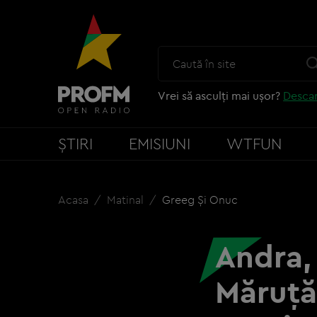
Vrei să asculți mai ușor?
Descar
ȘTIRI
EMISIUNI
WTFUN
Acasa
Matinal
Greeg Și Onuc
Andra,
Măruță,