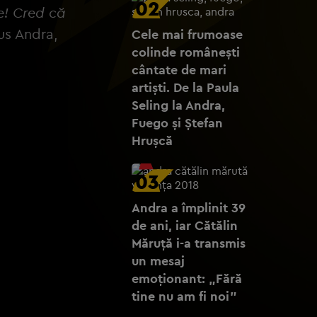
02
e! Cred că
us Andra,
Cele mai frumoase
colinde românești
cântate de mari
artiști. De la Paula
Seling la Andra,
Fuego și Ștefan
Hrușcă
03
Andra a împlinit 39
de ani, iar Cătălin
Măruță i-a transmis
un mesaj
emoționant: „Fără
tine nu am fi noi”