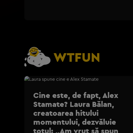
WTFUN
Cine este, de fapt, Alex
Stamate? Laura Bălan,
creatoarea hitului
momentului, dezvăluie
totul: „Am vrut să spun