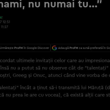
mami, nu numai tu..."
ar
7 12:51
 11:27
Urmărește
ProFM
în Google Discover
Adaugă
ProFM
ca sursă preferată în G
acordat ultimele invitații celor care au impresion
 însă nu a putut să nu observe cât de "talentați"
noștri, Greeg și Onuc, atunci când vine vorba de 
alentați" încât a ținut să-i transmită lui Măruță (
că nu prea le are cu vocea), că există alții care s