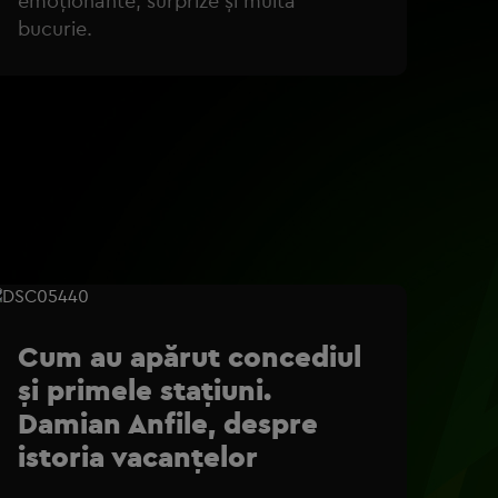
emoționante, surprize și multă
bucurie.
Cum au apărut concediul
și primele stațiuni.
Damian Anfile, despre
istoria vacanțelor