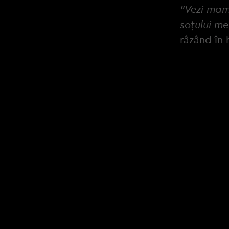
"Vezi mami
soțului me
râzând în 