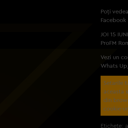
Volume
Poți vedea
90%
Facebook 
JOI 15 IUN
ProFM Rom
Vezi un co
Whats Up, 
Setarile 
aceasta s
din brow
cookie-ur
Etichete: