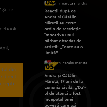
04
 Și pe
Reacții după ce
Andra și Cătălin
Măruță au cerut
facebook
ordin de restricție
împotriva unui
bărbat obsedat de
artistă: „Toate au o
 Ami,
limită”
05
utul din
Andra și Cătălin
e direct
Măruță, 17 ani de la
accepti
cununia civilă: „‘Da’-
ul de atunci a fost
începutul unei
povești care azi