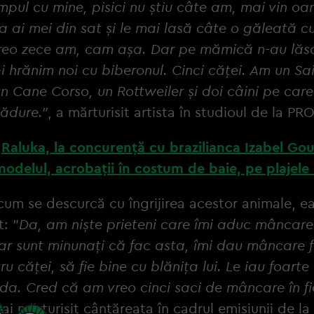
impul cu mine, pisici nu știu câte am, mai vin o
a ai mei din sat și le mai lasă câte o găleată cu 
reo zece am, cam așa. Dar pe mămică n-au lăsa
-i hrănim noi cu biberonul. Cinci căței. Am un Sa
n Cane Corso, un Rottweiler și doi câini pe care
pădure.”
, a mărturisit artista în studioul de la P
:
Raluka, la concurență cu brazilianca Izabel Gou
 modelul, acrobații în costum de baie, pe plajele
cum se descurcă cu îngrijirea acestor animale, e
: ”
Da, am niște prieteni care îmi aduc mâncare 
iar sunt minunați că fac asta, îmi dau mâncare 
u căței, să fie bine cu blănița lui. Le iau foarte
da. Cred că am vreo cinci saci de mâncare în f
mai mărturisit cântăreața în cadrul emisiunii de l