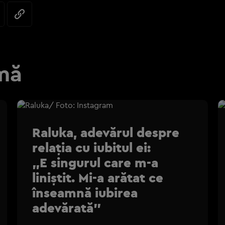
mă
Raluka, adevărul despre
relația cu iubitul ei:
„E singurul care m-a
liniștit. Mi-a arătat ce
înseamnă iubirea
adevărată”