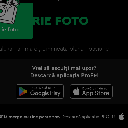
GALERIE FOTO
rie foto
aluka
,
animale
,
dimineata blana
,
pasiune
Vrei să asculți mai ușor?
Descarcă aplicația ProFM
FM merge cu tine peste tot.
Descarcă aplicația PROFM.