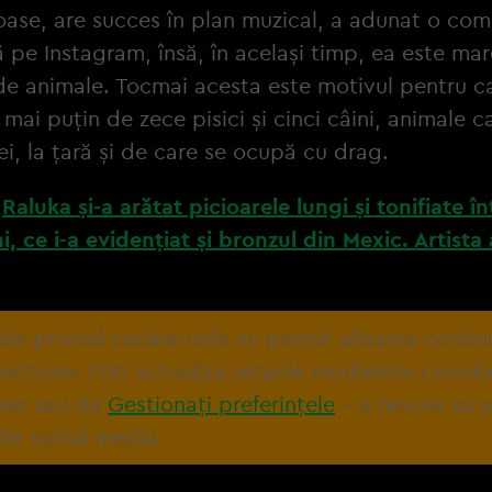
ase, are succes în plan muzical, a adunat o com
pe Instagram, însă, în același timp, ea este mar
de animale. Tocmai acesta este motivul pentru ca
 mai puțin de zece pisici și cinci câini, animale c
i ei, la țară și de care se ocupă cu drag.
:
Raluka și-a arătat picioarele lungi și tonifiate în
i, ce i-a evidențiat și bronzul din Mexic. Artista
tale privind cookie-urile nu permit afisarea contin
ectiune. Poti actualiza setarile modulelor coooki
ser sau de
Gestionați preferințele
– e nevoie sa 
ile social media