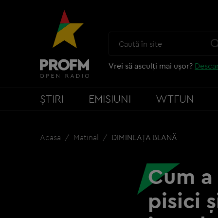
Vrei să asculți mai ușor?
Descar
ȘTIRI
EMISIUNI
WTFUN
Acasa
Matinal
DIMINEAȚA BLANĂ
Cum a 
pisici 