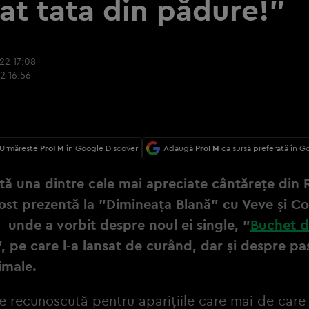
vat tata din pădure!”
22 17:08
2 16:56
Urmărește
ProFM
în Google Discover
Adaugă
ProFM
ca sursă preferată în G
tă una dintre cele mai apreciate cântărețe din
fost prezentă la ”Dimineața Blană” cu Veve și C
unde a vorbit despre noul ei single, ”
Buchet 
”, pe care l-a lansat de curând, dar și despre pa
imale.
e recunoscută pentru aparițiile care mai de care