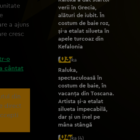
unitate
verii în Grecia,
e
alături de iubit. În
costum de baie roz,
re a ajuns
și-a etalat silueta în
are cresc
apele turcoaz din
Kefalonia
03
tr-o
 a cântat
Raluka,
spectaculoasă în
costum de baie, în
vacanța din Toscana.
utul din
Artista și-a etalat
e direct
silueta impecabilă,
accepti
dar și un inel pe
mâna stângă
04