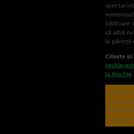
spectaculo
numeroasă 
iubitoare 
să aibă nu
la părinți
Citește și
rochie min
la Pro FM
Setarile 
aceasta s
din brow
cookie-ur