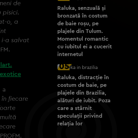
ameni de
Raluka, senzuală și
pisici.
bronzată în costum
t-o, a
de baie roșu, pe
int
plajele din Tulum.
Momentul romantic
 i-a salvat
cu iubitul ei a cucerit
ROFM.
internetul
05
lart.
 exotice
Raluka, distracție în
costum de baie, pe
a a
plajele din Brazilia,
în fiecare
alături de iubit. Poza
foarte
care a stârnit
speculații privind
 multă
relația lor
iecare
a PROFM.