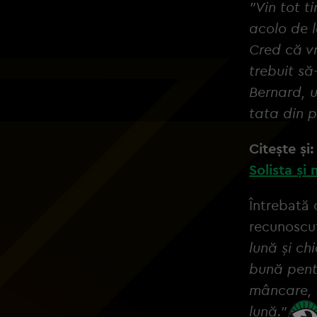
”Vin tot t
acolo de l
Cred că v
trebuit să
Bernard, u
tata din 
Citește și
Solista și
Întrebată 
recunoscut
lună și ch
bună pentr
mâncare, 
lună.”
, a 