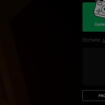
Gale
Etichete:
r
PRO