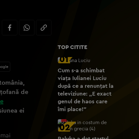
TOP CITITE
01
oogle
Cum s-a schimbat
viața Iulianei Luciu
 România,
după ce a renunțat la
oțofană de
televiziune: „E exact
de
genul de haos care
îmi place!”
siunea ei
02
 mai
Raluka a dat startul