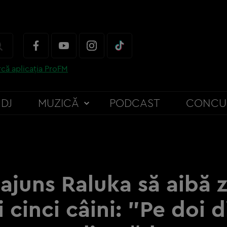
că aplicația ProFM
DJ
MUZICĂ
PODCAST
CONCU
ajuns Raluka să aibă 
și cinci câini: ”Pe doi d