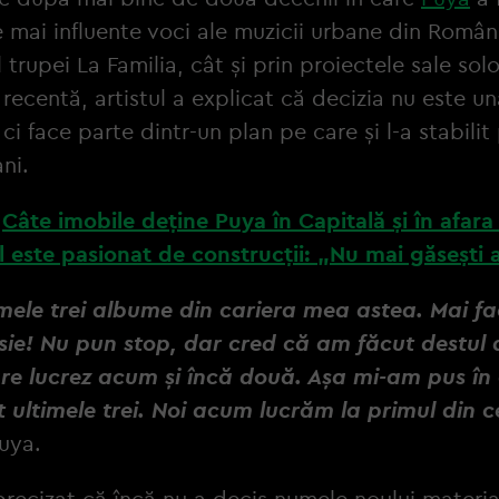
e mai influente voci ale muzicii urbane din Român
trupei La Familia, cât și prin proiectele sale solo
 recentă, artistul a explicat că decizia nu este u
 ci face parte dintr-un plan pe care și l-a stabilit
ni.
:
Câte imobile deține Puya în Capitală și în afara 
 este pasionat de construcții: „Nu mai găsești 
mele trei albume din cariera mea astea. Mai fac
sie! Nu pun stop, dar cred că am făcut destul 
are lucrez acum și încă două. Așa mi-am pus în
 ultimele trei. Noi acum lucrăm la primul din ce
uya.
 precizat că încă nu a decis numele noului materia