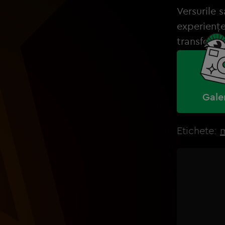
Versurile s
experiențe
transformat
Gale
Etichete: