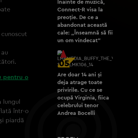
Înainte de muzică,
oate
Connect-R visa la
preoție. De ce a
abandonat această
cale: „Înseamnă să fii
t cunoscut
un om vindecat”
 au
ători.
05
Are doar 14 ani și
u pentru o
deja atrage toate
privirile. Cu ce se
ocupă Virginia, fiica
a lungul
celebrului tenor
lată într-o
Andrea Bocelli
și piardă