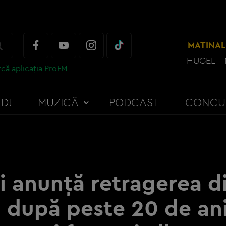
MATINAL
HUGEL - 
că aplicația ProFM
DJ
MUZICĂ
PODCAST
CONCU
și anunță retragerea d
 după peste 20 de an