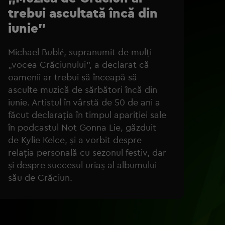
trebui ascultată încă din
iunie”
Michael Bublé, supranumit de mulți
„vocea Crăciunului”, a declarat că
oamenii ar trebui să înceapă să
asculte muzică de sărbători încă din
iunie. Artistul în vârstă de 50 de ani a
făcut declarația în timpul apariției sale
în podcastul Not Gonna Lie, găzduit
de Kylie Kelce, și a vorbit despre
relația personală cu sezonul festiv, dar
și despre succesul uriaș al albumului
său de Crăciun.