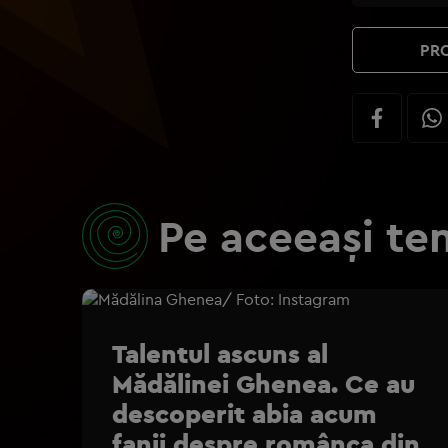
PRO
Pe aceeași te
Talentul ascuns al
Mădălinei Ghenea. Ce au
descoperit abia acum
fanii despre românca din