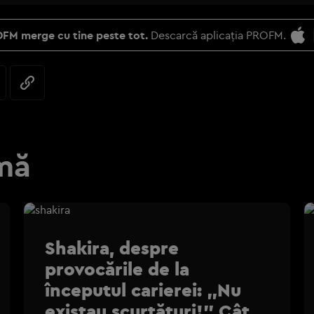
FM merge cu tine peste tot.
Descarcă aplicația PROFM.
mă
Shakira, despre
provocările de la
începutul carierei: „Nu
existau scurtături!” Cât