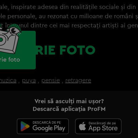
ale, inspirate adesea din realitățile sociale și din
le personale, au rezonat cu milioane de români și
 într-unul dintre cei mai respectați artiști ai gen
GALERIE FOTO
rie foto
muzica
,
puya
,
pensie
,
retragere
Vrei să asculți mai ușor?
Descarcă aplicația ProFM