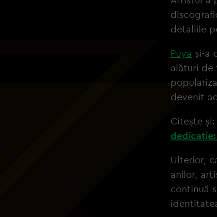
discografi
detaliile 
Puya
și-a 
alături de
populariza
devenit ad
Citește și
dedicație:
Ulterior, 
anilor, art
continuă s
identitatea