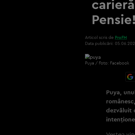
carieră
Pensie
Articol scris de
ProFM
Data publicării:
05.06.202
Puya / Foto: Facebook
Puya, unul
românesc, 
dezvăluit 
intențione
Vestea vi