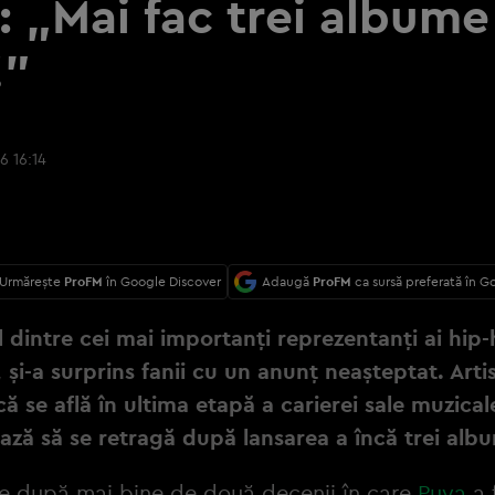
: „Mai fac trei albume 
!”
6 16:14
Urmărește
ProFM
în Google Discover
Adaugă
ProFM
ca sursă preferată în G
 dintre cei mai importanți reprezentanți ai hip
și-a surprins fanii cu un anunț neașteptat. Artis
că se află în ultima etapă a carierei sale muzical
ază să se retragă după lansarea a încă trei alb
ne după mai bine de două decenii în care
Puya
a 