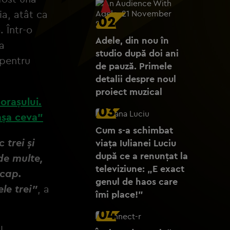
ia, atât ca
02
. Într-o
Adele, din nou în
na
studio după doi ani
 pentru
de pauză. Primele
detalii despre noul
proiect muzical
orașului.
03
așa ceva”
Cum s-a schimbat
 trei și
viața Iulianei Luciu
după ce a renunțat la
de multe,
televiziune: „E exact
 cap.
genul de haos care
le trei”
, a
îmi place!”
04
l