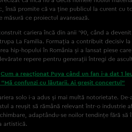
c, însă promite că va ține publicul la curent cu t
pe măsură ce proiectul avansează.
construit cariera încă din anii '90, când a deveni
 trupa La Familia. Formația a contribuit decisiv la
rea hip-hopului în România și a lansat piese care
evărate repere pentru generații întregi de ascult
:
Cum a reacționat Puya când un fan i-a dat 1 le
 "Mă confunzi cu lăutarii. Ai greșit concertul"
cariera solo i-a adus și mai multă notorietate. De-
istul a reușit să rămână relevant într-o industrie af
chimbare, adaptându-se noilor tendințe fără să î
 artistică.