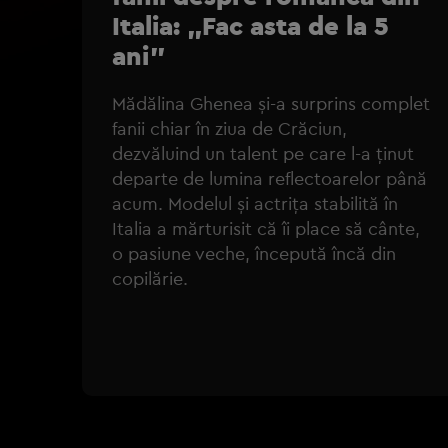
Italia: „Fac asta de la 5
ani”
Mădălina Ghenea și-a surprins complet
fanii chiar în ziua de Crăciun,
dezvăluind un talent pe care l-a ținut
departe de lumina reflectoarelor până
acum. Modelul și actrița stabilită în
Italia a mărturisit că îi place să cânte,
o pasiune veche, începută încă din
copilărie.