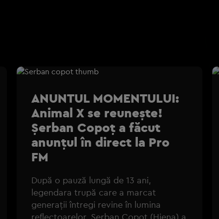
ANUNTUL MOMENTULUI:
Animal X se reunește!
Șerban Copoț a făcut
anunțul în direct la Pro
FM
După o pauză lungă de 13 ani,
legendara trupă care a marcat
generații întregi revine în lumina
reflectoarelor. Șerban Copoț (Hiena) a