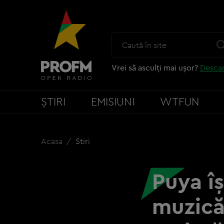
Vrei să asculți mai ușor?
Descar
ȘTIRI
EMISIUNI
WTFUN
Acasa
Stiri
Puya î
muzică