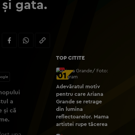
și gata.
TOP CITITE
01
oogle
Adevăratul motiv
-hopului
pentru care Ariana
tul a
Grande se retrage
din lumina
e și că
reflectoarelor. Mama
ume.
artistei rupe tăcerea
fost una