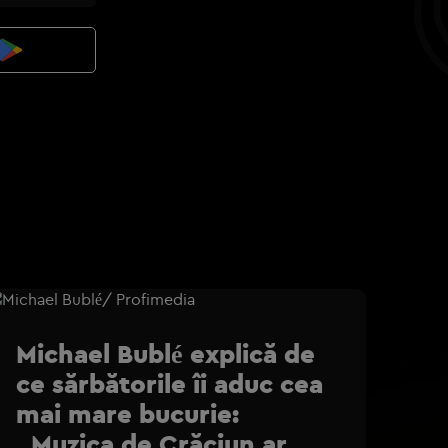
Michael Bublé explică de
ce sărbătorile îi aduc cea
mai mare bucurie:
„Muzica de Crăciun ar