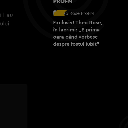
PROFM
 l-au
Exclusiv! Theo Rose,
ului.
în lacrimi: ,,E prima
oara când vorbesc
despre fostul iubit”