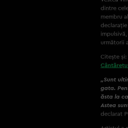
dintre cel
membru al 
declarație
impulsivă,
următorii a
Citește și
Cântărețul
„Sunt ulti
gata. Pen
ăsta la c
Astea sunt
declarat P
Artistul a