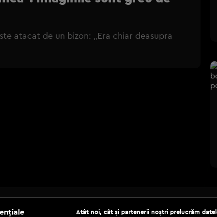
te atacat de un bizon: „Era chiar deasupra
ențiale
Atât noi, cât și partenerii noștri prelucrăm datel