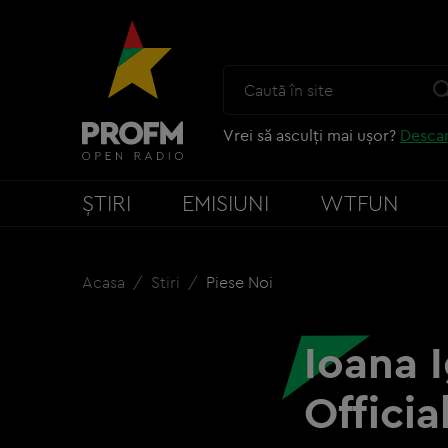
Vrei să asculți mai ușor?
Descar
ȘTIRI
EMISIUNI
WTFUN
Acasa
Stiri
Piese Noi
Ioana 
Officia