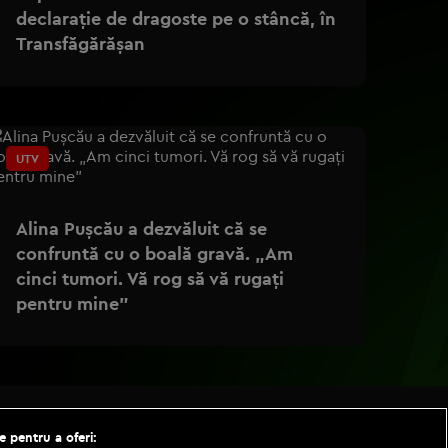
declaraţie de dragoste pe o stâncă, în
Transfăgărăşan
UTV
Alina Pușcău a dezvăluit că se
confruntă cu o boală gravă. „Am
cinci tumori. Vă rog să vă rugați
pentru mine”
e pentru a oferi: