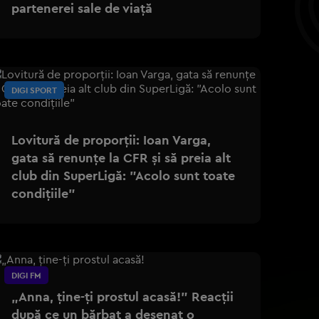
partenerei sale de viață
DIGI SPORT
Lovitură de proporții: Ioan Varga,
gata să renunțe la CFR și să preia alt
club din SuperLigă: ”Acolo sunt toate
condițiile”
DIGI FM
„Anna, ţine-ţi prostul acasă!" Reacţii
după ce un bărbat a desenat o