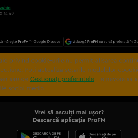
ipchin
0 14:49
Urmărește
ProFM
în Google Discover
Adaugă
ProFM
ca sursă preferată în G
tale privind cookie-urile nu permit afisarea contin
ectiune. Poti actualiza setarile modulelor coooki
ser sau de
Gestionați preferințele
– e nevoie sa 
ile social media
Vrei să asculți mai ușor?
Descarcă aplicația ProFM