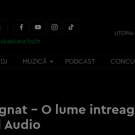
UTOPIA
că aplicația ProFM
DJ
MUZICĂ
PODCAST
CONCU
Ignat - O lume intreag
l Audio