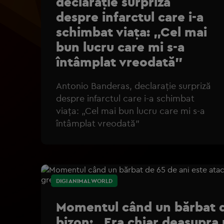
declarație surpriză
despre infarctul care i-a
schimbat viața: „Cel mai
bun lucru care mi s-a
întâmplat vreodată”
Antonio Banderas, declarație surpriză
despre infarctul care i-a schimbat
viața: „Cel mai bun lucru care mi s-a
întâmplat vreodată”
DIGI ANIMAL WORLD
Momentul când un bărbat de
bizon: „Era chiar deasupra