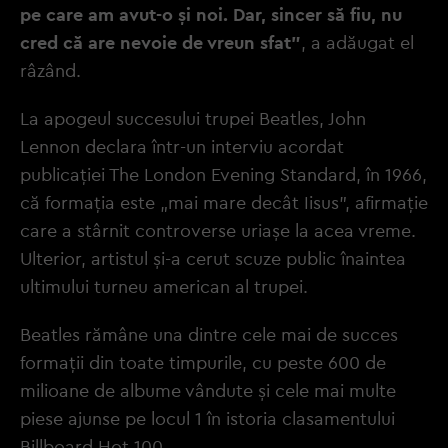
pe care am avut-o și noi. Dar, sincer să fiu, nu
cred că are nevoie de vreun sfat”
, a adăugat el
râzând.
La apogeul succesului trupei Beatles, John
Lennon declara într-un interviu acordat
publicației The London Evening Standard, în 1966,
că formația este „mai mare decât Iisus”, afirmație
care a stârnit controverse uriașe la acea vreme.
Ulterior, artistul și-a cerut scuze public înaintea
ultimului turneu american al trupei.
Beatles rămâne una dintre cele mai de succes
formații din toate timpurile, cu peste 600 de
milioane de albume vândute și cele mai multe
piese ajunse pe locul 1 în istoria clasamentului
Billboard Hot 100.