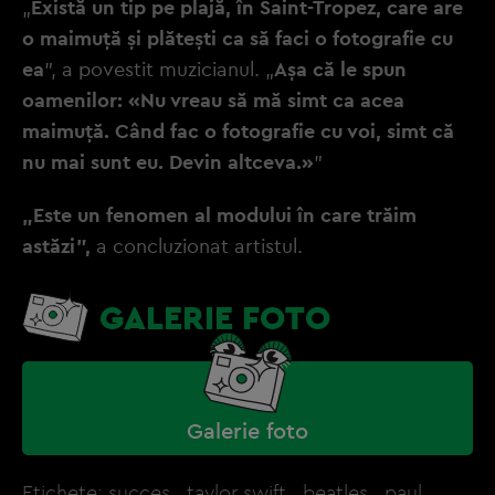
„
Există un tip pe plajă, în Saint-Tropez, care are
o maimuță și plătești ca să faci o fotografie cu
ea
”, a povestit muzicianul. „
Așa că le spun
oamenilor: «Nu vreau să mă simt ca acea
maimuță. Când fac o fotografie cu voi, simt că
nu mai sunt eu. Devin altceva.»
”
„Este un fenomen al modului în care trăim
astăzi”,
a concluzionat artistul.
GALERIE FOTO
Galerie foto
Etichete:
succes
,
taylor swift
,
beatles
,
paul