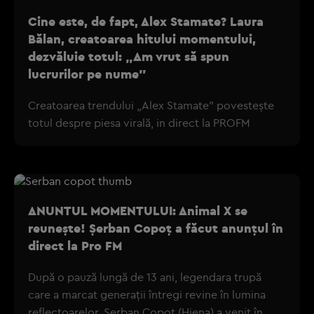
Cine este, de fapt, Alex Stamate? Laura
Bălan, creatoarea hitului momentului,
dezvăluie totul: „Am vrut să spun
lucrurilor pe nume”
Creatoarea trendului „Alex Stamate” povestește
totul despre piesa virală, in direct la PROFM
ANUNTUL MOMENTULUI: Animal X se
reunește! Șerban Copoț a făcut anunțul în
direct la Pro FM
După o pauză lungă de 13 ani, legendara trupă
care a marcat generații întregi revine în lumina
reflectoarelor. Șerban Copoț (Hiena) a venit în