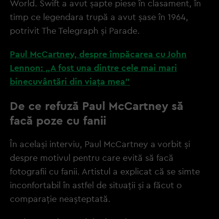
World. Swift a avut șapte piese în clasament, în
timp ce legendara trupă a avut șase în 1964,
potrivit The Telegraph și Parade.
Paul McCartney, despre împăcarea cu John
Lennon: „A fost una dintre cele mai mari
binecuvântări din viața mea”
De ce refuză Paul McCartney să
facă poze cu fanii
În același interviu, Paul McCartney a vorbit și
despre motivul pentru care evită să facă
fotografii cu fanii. Artistul a explicat că se simte
inconfortabil în astfel de situații și a făcut o
comparație neașteptată.