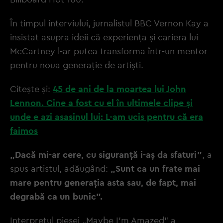
În timpul interviului, jurnalistul BBC Vernon Kay a
insistat asupra ideii că experiența și cariera lui
McCartney l-ar putea transforma într-un mentor
pentru noua generație de artiști.
Citește și:
45 de ani de la moartea lui John
Lennon. Cine a fost cu el în ultimele clipe și
unde e azi asasinul lui: L-am ucis pentru că era
faimos
„Dacă mi-ar cere, cu siguranță i-aș da sfaturi”
, a
spus artistul, adăugând:
„Sunt ca un frate mai
mare pentru generația asta sau, de fapt, mai
degrabă ca un bunic”.
Interpretul piesei „Maybe I'm Amazed” a