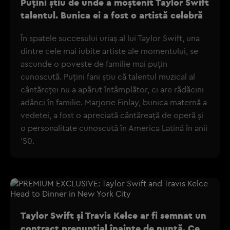
Puțini știu de unde a moștenit Taylor Swift
talentul. Bunica ei a fost o artistă celebră
În spatele succesului uriaș al lui Taylor Swift, una
dintre cele mai iubite artiste ale momentului, se
ascunde o poveste de familie mai puțin
cunoscută. Puțini fani știu că talentul muzical al
cântăreței nu a apărut întâmplător, ci are rădăcini
adânci în familie. Marjorie Finlay, bunica maternă a
vedetei, a fost o apreciată cântăreață de operă și
o personalitate cunoscută în America Latină în anii
'50.
Taylor Swift și Travis Kelce ar fi semnat un
contract prenupțial înainte de nuntă. Ce