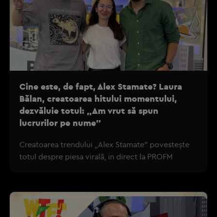
Cine este, de fapt, Alex Stamate? Laura
Bălan, creatoarea hitului momentului,
dezvăluie totul: „Am vrut să spun
lucrurilor pe nume”
Creatoarea trendului „Alex Stamate” povestește
totul despre piesa virală, in direct la PROFM