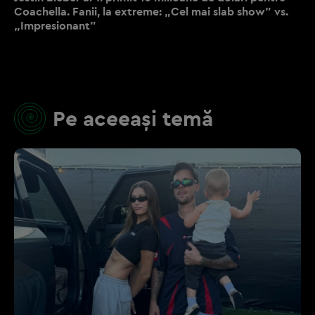
Coachella. Fanii, la extreme: „Cel mai slab show” vs.
„Impresionant”
Pe aceeași temă