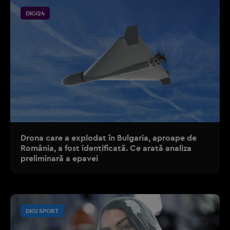
DIGI24
Drona care a explodat în Bulgaria, aproape de
România, a fost identificată. Ce arată analiza
preliminară a epavei
DIGI SPORT