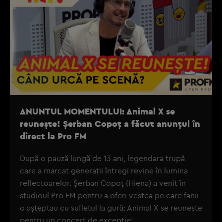
ANUNTUL MOMENTULUI: Animal X se
reunește! Șerban Copoț a făcut anunțul în
direct la Pro FM
După o pauză lungă de 13 ani, legendara trupă
care a marcat generații întregi revine în lumina
reflectoarelor. Șerban Copoț (Hiena) a venit în
studioul Pro FM pentru a oferi vestea pe care fanii
o așteptau cu sufletul la gură: Animal X se reunește
pentru un concert de excepție!