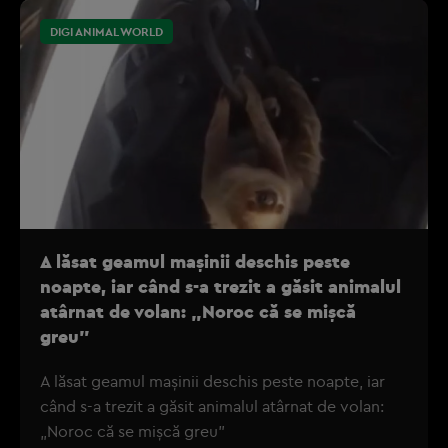
DIGI ANIMAL WORLD
A lăsat geamul mașinii deschis peste
noapte, iar când s-a trezit a găsit animalul
atârnat de volan: „Noroc că se mișcă
greu”
A lăsat geamul mașinii deschis peste noapte, iar
când s-a trezit a găsit animalul atârnat de volan:
„Noroc că se mișcă greu”